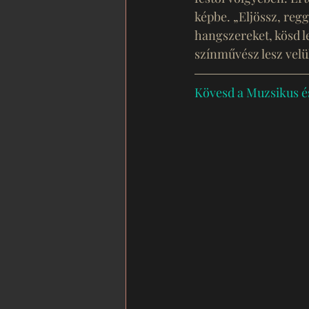
képbe. „Eljössz, regge
hangszereket, kösd le
színművész lesz vel
Kövesd a Muzsikus é