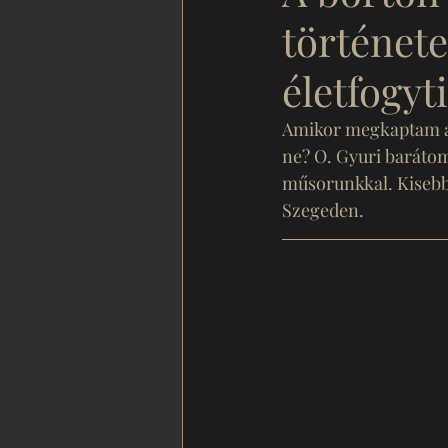
történet
életfogyt
Amikor megkaptam a f
ne? O. Gyuri baráto
műsorunkkal. Kisebb 
Szegeden. 