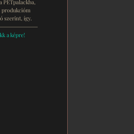
 a PETpalackba, 
s produkcióm 
 szerint, így. 
k a képre!