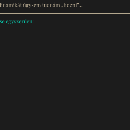
inamikát úgysem tudnám „hozni”...
se egyszerűen: