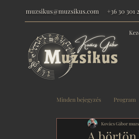
muzsikus@muzsikus.com
+36 30 301 2
Kez
Minden bejegyzés
Program
Gyermekműsor
Kovács Gábor muzs
Adomá
A börtön