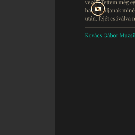
vezér. Tettem még eg
hadd szóljanak miné
után, fejét csóválva 
Kovács Gábor Muzsik