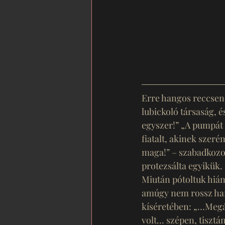
Erre hangos reccsené
lubickoló társaság, 
egyszer!” „A pumpát i
fiatalt, akinek szer
maga!” – szabadkozot
protezsálta egyikük. 
Miután pótoltuk hiá
amúgy nem rossz hang
kíséretében: „…Megátk
volt… szépen, tisztán