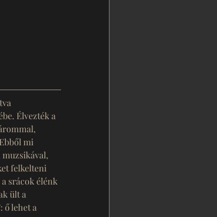
tva 
be. Élvezték a 
tárommal, 
Ebből mi 
 muzsikával, 
t felkelteni 
 a srácok élénk 
k ült a 
 ő lehet a 