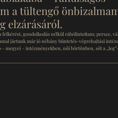
em a tültengő önbizalma
ig elzárásáról.
elkérést, gondolkodás nélkül rábólintottam; persze, vál
mmal jártunk már jó néhány büntetés-végrehajtási intéz
– megyei – intézményekben, női börtönben, sőt a „leg”-