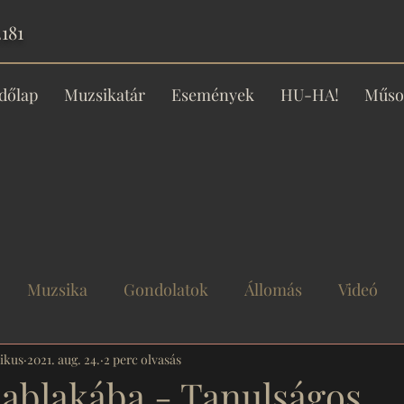
181
dőlap
Muzsikatár
Események
HU-HA!
Műso
Muzsika
Gondolatok
Állomás
Videó
ikus
ny
2021. aug. 24.
Történet
2 perc olvasás
Műsor
 ablakába - Tanulságos