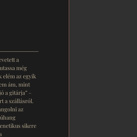
vetett a 
Mutassa még 
k elém az egyik 
nem ám, mint 
 a gitárja” – 
 a szállásról. 
ngolni az 
iúhang 
enetikus sikere 
a 