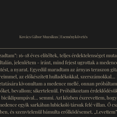
Kovács Gábor Muzsikus | Eseménykövetés
zadtam”: 16-18 éves elítéltek, teljes érdektelenséget muta
talán, jelenlétem - iránt, mind fejest ugrottak a medencé
tést, a nyarat. Egyedül maradtam az árnyas teraszon gi
reimmel, az előkészített hulladékokkal, szerszámokkal… 
bíztatására kivonultam a medence mellé, onnan próbáltam
őket, bevallom; sikertelenül. Próbálkoztam érdeklődésüke
l, biciklipumpával… semmi. Azt közben észrevettem, hogy
edence egyik sarkában lubickoló társuk felé villan. Ő csa
zben, és szenvtelenül bámulta erőlködésemet. „Levettem”: