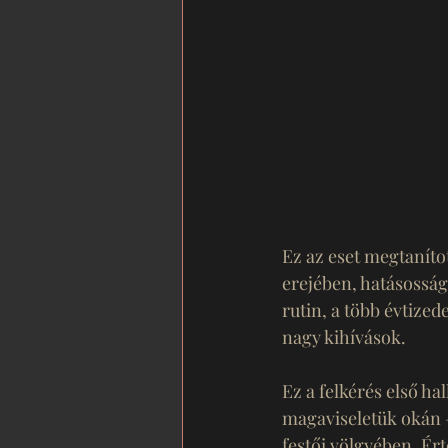
Ez az eset megtanít
erejében, hatásosság
rutin, a több évtize
nagy kihívások.
Ez a felkérés első ha
magaviseletük okán 
festői völgyében. Ér