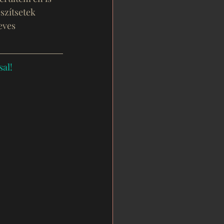
észítsetek 
eves 
al!