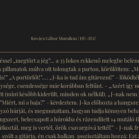
Kovács Gábor Muzsikus | HU-HA!
ssel „megtört a jég”… a 35 fokos rekkenő melegbe belene
és pillanatok múlva ott tolongtak a parton, körülöttem: „
s!” „A portörlőt!”…. „J-ka is tud ám gitározni!” – löködté
énysége, csendessége már korábban feltűnt. – „Azért így 
t (mint később kiderült, minden ok nélkül). „J-nak nem jó
”Miért, mi a baja?” – kérdeztem. J-ka előhozta a hangszert
nyzó húrját, és megmutattam, hogyan tudja könnyen beha
szert, belecsapott a húrokba és rázendített 14 mutáló f
oztál, meg is vertél, örök csavargóvá tettél!” – J-nak fr
 szólt a gitárja, én csak halkan  asszisztáltam hozzá: Ezt 