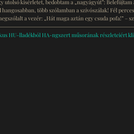
y utolsó kísérletet, bedobtam a „nagyágyút”: Belefújtam
l hangosabban, több szólamban a szívószálak! Fél perce
megszólalt a vezér: „Hát maga aztán egy csuda pofa!” – szó
us HU-lladékból HA-ngszert műsorának részleteiért klik