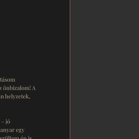
atásom 
z önbizalom! A 
n helyzetek, 
– jó 
anyar egy 
erültem én is 