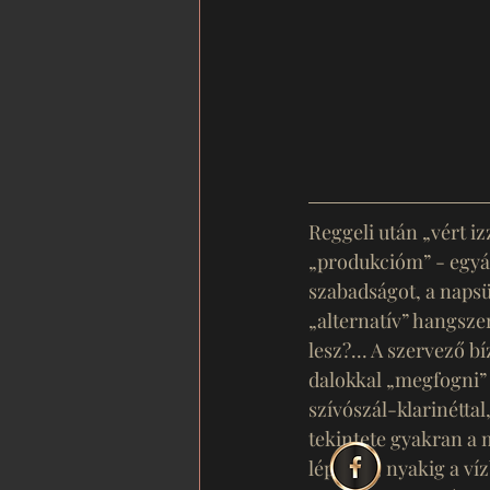
Reggeli után „vért iz
„produkcióm” - egyál
szabadságot, a napsü
„alternatív” hangsze
lesz?... A szervező 
dalokkal „megfogni” 
szívószál-klarinétta
tekintete gyakran a m
lépcsőn, nyakig a ví