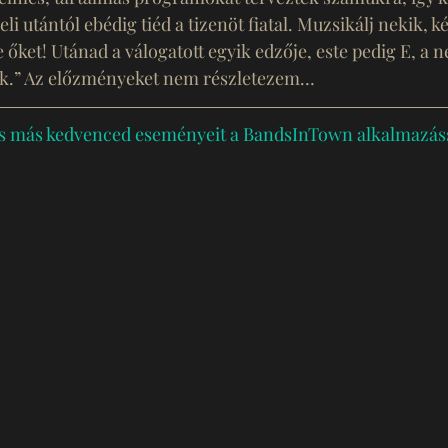
li utántól ebédig tiéd a tizenöt fiatal. Muzsikálj nekik, k
 őket! Utánad a válogatott egyik edzője, este pedig E, a n
ük.” Az előzményeket nem részletezem… 
s más kedvenced eseményeit a BandsInTown alkalmazáss