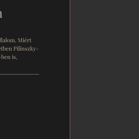
m
lalom. Miért 
etben Pilinszky-
ben is, 