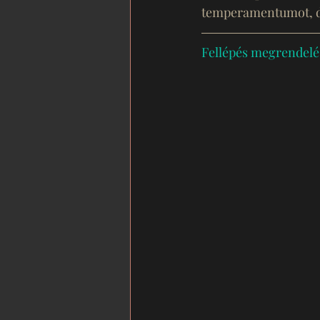
temperamentumot, d
Fellépés megrendelé