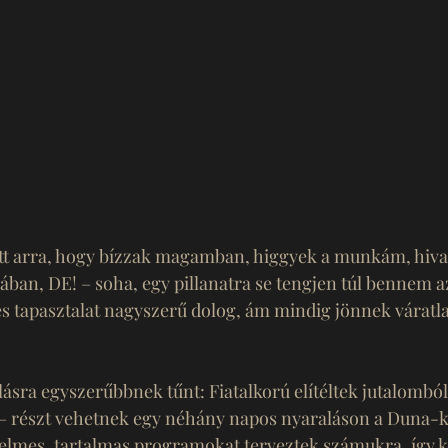
ott arra, hogy bízzak magamban, higgyek a munkám, hiv
ában, DE! – soha, egy pillanatra se tengjen túl bennem a
des tapasztalat nagyszerű dolog, ám mindig jönnek váratla
llásra egyszerűbbnek tűnt: Fiatalkorú elítéltek jutalomból 
– részt vehetnek egy néhány napos nyaraláson a Duna-k
telmes, tartalmas programokat terveztek számukra, így k