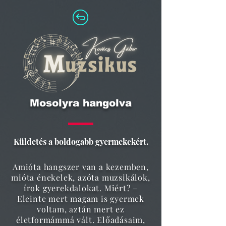
Mosolyra hangolva
Küldetés a boldogabb gyermekekért.
Amióta hangszer van a kezemben,
mióta énekelek, azóta muzsikálok,
írok gyerekdalokat. Miért? –
Eleinte mert magam is gyermek
voltam, aztán mert ez
életformámmá vált. Előadásaim,