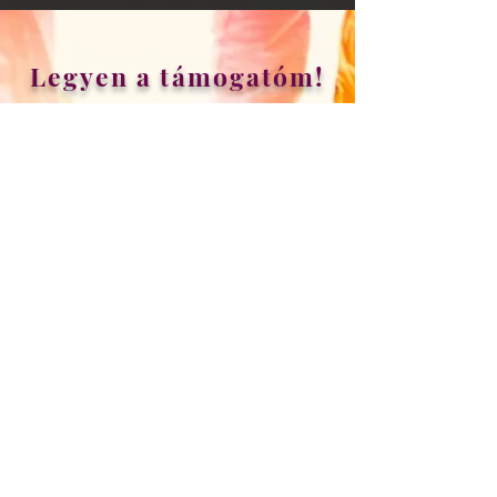
Legyen a támogatóm!
Adományával hozzájárul, hogy
több gyermek találkozhasson a
programmal. Segítsége által
könnyebben és több helyre
eljuthat az, amit adni szeretnék.
A felajánlás tetszőleges
összegű!
Adományát elektonikus úton
juttathatja el az ER Bt.
számlájára utalva,
biztonságosan a Paypal
adomány alkalmazás
segítségével itt vagy a főmenü