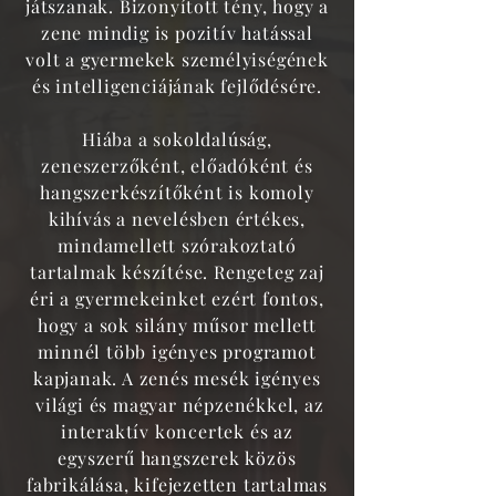
játszanak. Bizonyított tény, hogy a
zene mindig is pozitív hatással
volt a gyermekek személyiségének
és intelligenciájának fejlődésére.
Hiába a sokoldalúság,
zeneszerzőként, előadóként és
hangszerkészítőként is komoly
kihívás a nevelésben értékes,
mindamellett szórakoztató
tartalmak készítése. Rengeteg zaj
éri a gyermekeinket ezért fontos,
hogy a sok silány műsor mellett
minnél több igényes programot
kapjanak. A zenés mesék igényes
világi és magyar népzenékkel, az
interaktív koncertek és az
egyszerű hangszerek közös
fabrikálása, kifejezetten tartalmas