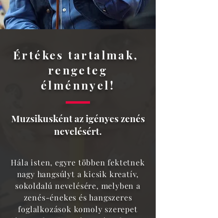
Értékes tartalmak,
rengeteg
élménnyel!
Muzsikusként az igényes zenés
nevelésért.
Hála isten, egyre többen fektetnek
nagy hangsúlyt a kicsik kreatív,
sokoldalú nevelésére, melyben a
zenés-énekes és hangszeres
foglalkozások komoly szerepet