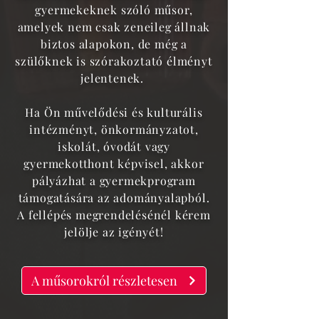
gyermekeknek szóló műsor,
amelyek nem csak zeneileg állnak
biztos alapokon, de még a
szülőknek is szórakoztató élményt
jelentenek.
Ha Ön művelődési és kulturális
intézményt, önkormányzatot,
iskolát, óvodát vagy
gyermekotthont képvisel, akkor
pályázhat a gyermekprogram
támogatására az adományalapból.
A fellépés megrendelésénél kérem
jelölje az igényét!
A műsorokról részletesen