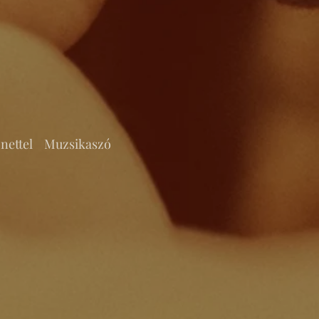
nettel
Muzsikaszó