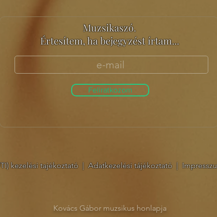
Muzsikaszó.
Értesítem, ha bejegyzést írtam...
Feliratkozom
I) kezelési tajékoztató
|
Adatkezelési tájékoztató
|
Impressz
Kovács Gábor muzsikus honlapja