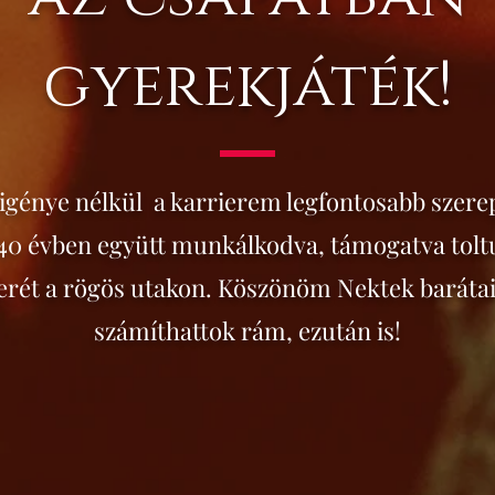
gyerekjáték!
 igénye nélkül a karrierem legfontosabb szerep
 40 évben együtt munkálkodva, támogatva tol
erét a rögös utakon. Köszönöm Nektek baráta
számíthattok rám, ezután is!