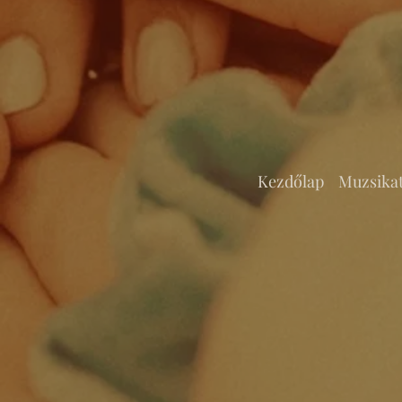
Kezdőlap
Muzsika