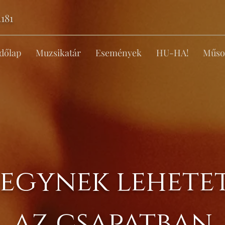
181
dőlap
Muzsikatár
Események
HU-HA!
Műso
 egynek lehetet
az csapatban