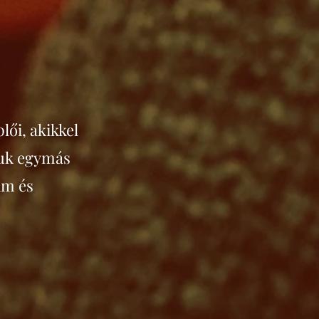
lői, akikkel
tuk egymás
im és