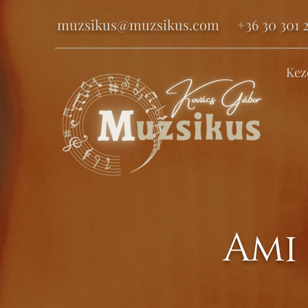
muzsikus@muzsikus.com
+36 30 301 2
Kez
Ami