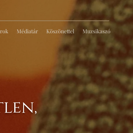
rok
Médiatár
Köszönettel
Muzsikaszó
len,