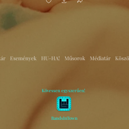
tár
Események
HU-HA!
Műsorok
Médiatár
Köszö
Kövessen egyszerűen!
BandsInTown