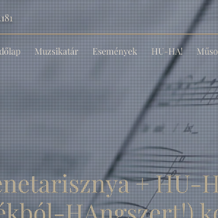
181
dőlap
Muzsikatár
Események
HU-HA!
Műso
enetarisznya + HU-H
ékból-HAngszert!) 