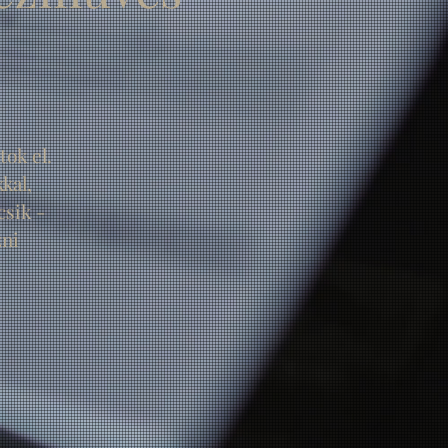
ok el.
kal,
csik -
zni