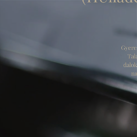
Gyere
Tal
dalok
na