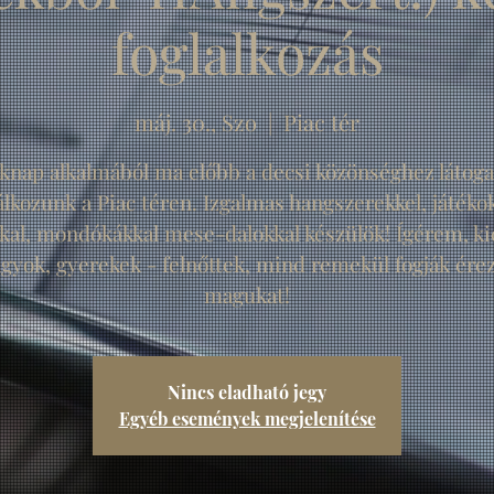
foglalkozás
máj. 30., Szo
  |  
Piac tér
knap alkalmából ma előbb a decsi közönséghez látogat
álkozunk a Piac téren. Izgalmas hangszerekkel, játékok
kal, mondókákkal mese-dalokkal készülök! Ígérem, ki
gyok, gyerekek - felnőttek, mind remekül fogják ére
magukat!
Nincs eladható jegy
Egyéb események megjelenítése