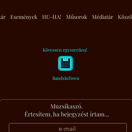
tár
Események
HU-HA!
Műsorok
Médiatár
Köszö
Kövessen egyszerűen!
BandsInTown
Muzsikaszó.
Értesítem, ha bejegyzést írtam...