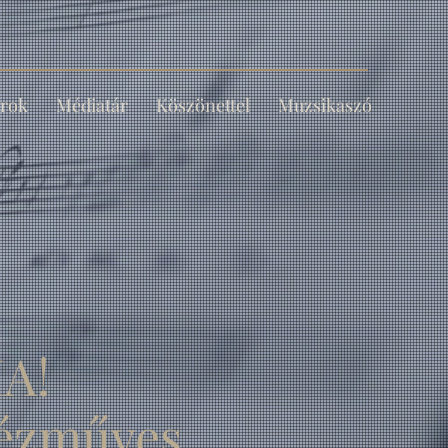
rok
Médiatár
Köszönettel
Muzsikaszó
A!
kézműves