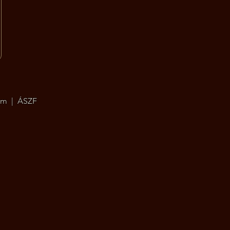
um
|
ÁSZF