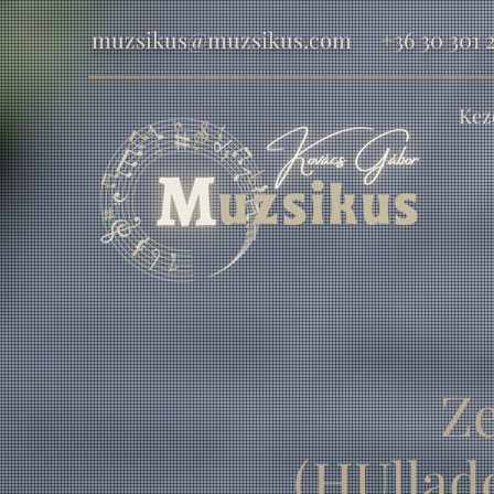
muzsikus@muzsikus.com
+36 30 301 2
Kez
Z
(HUllad