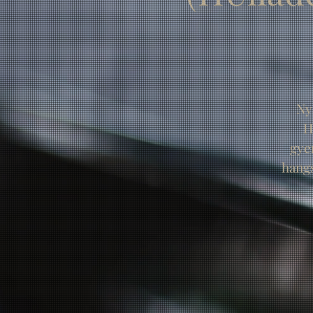
Ny
H
gye
hangs