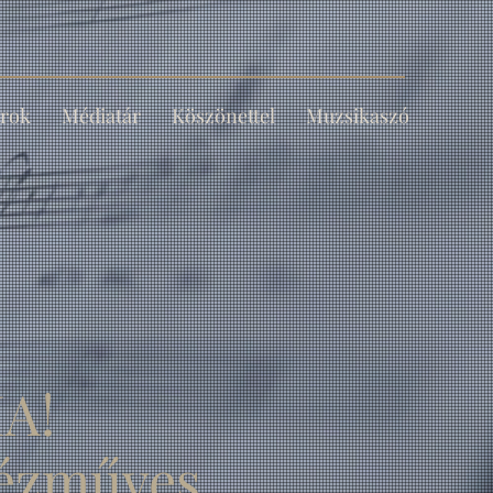
rok
Médiatár
Köszönettel
Muzsikaszó
A!
kézműves