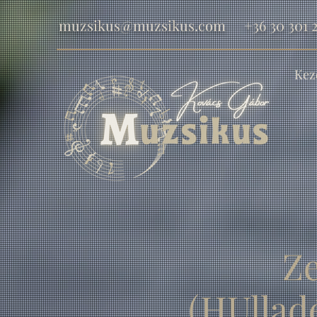
muzsikus@muzsikus.com
+36 30 301 2
Kez
Z
(HUllad