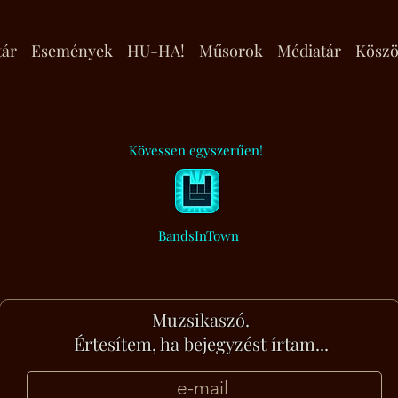
tár
Események
HU-HA!
Műsorok
Médiatár
Köszö
Kövessen egyszerűen!
BandsInTown
Muzsikaszó.
Értesítem, ha bejegyzést írtam...