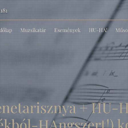
181
dőlap
Muzsikatár
Események
HU-HA!
Műso
enetarisznya + HU-H
ékból-HAngszert!) 