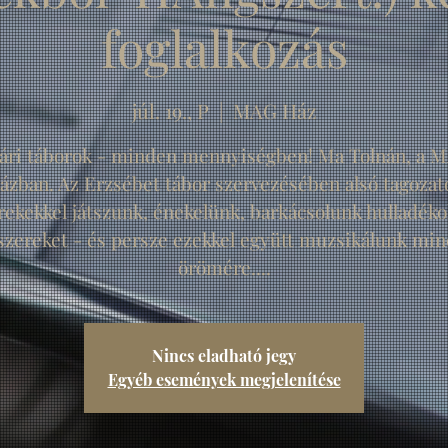
foglalkozás
júl. 19., P
  |  
MAG Ház
ári táborok - minden mennyiségben! Ma Tolnán, a 
ázban. Az Erzsébet tábor szervezésében alsó tagozat
rekekkel játszunk, énekelünk, barkácsolunk hulladéko
zereket - és persze ezekkel együtt muzsikálunk mi
örömére....
Nincs eladható jegy
Egyéb események megjelenítése