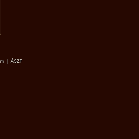
um
|
ÁSZF