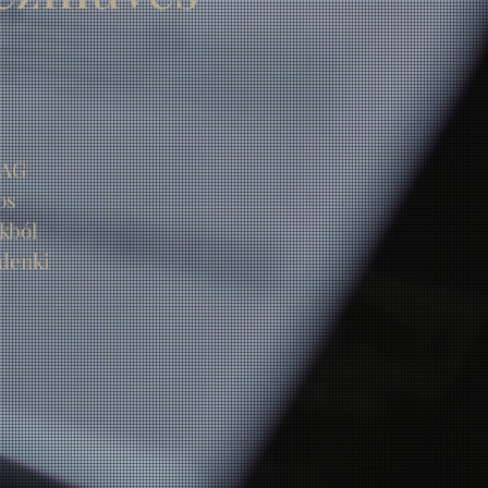
MAG
os
kból
ndenki