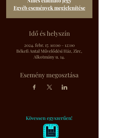
Nincs eladható jegy
Egyéb események megjelenítése
Idő és helyszín
2024. febr. 17. 10:00 – 12:00
Békefi Antal Művelődési Ház, Zirc,
Alkotmány u. 14.
Esemény megosztása
Kövessen egyszerűen!