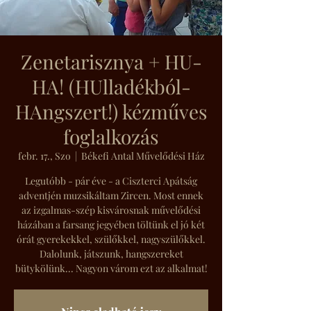
Zenetarisznya + HU-
HA! (HUlladékból-
HAngszert!) kézműves
foglalkozás
febr. 17., Szo
  |  
Békefi Antal Művelődési Ház
Legutóbb - pár éve - a Ciszterci Apátság
adventjén muzsikáltam Zircen. Most ennek
az izgalmas-szép kisvárosnak művelődési
házában a farsang jegyében töltünk el jó két
órát gyerekekkel, szülőkkel, nagyszülőkkel.
Dalolunk, játszunk, hangszereket
bütykölünk... Nagyon várom ezt az alkalmat!