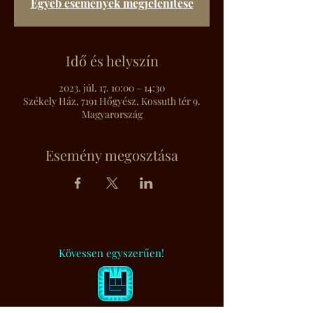
Egyéb események megjelenítése
Idő és helyszín
2023. júl. 17. 10:00 – 14:30
Székely Ház, 7191 Hőgyész, Kossuth tér 9.
Magyarország
Esemény megosztása
Kövessen egyszerűen!