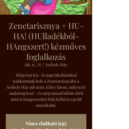
Zenetarisznya + HU-
HA! (HUlladékból-
HAngszert!) kézműves
foglalkozás
júl. 17., H
  |  
Székely Ház
Hőgyészi kis- és nagyiskolásokkal
kukkantunk bele a Zenetarsiznyába a
Székely Ház udvarán. Előre látom, milyen jó
mulatság lesz! - és még marad időnk ebéd
után is hangszereket bütykölni és együtt
muzsikálni.
Nincs eladható jegy