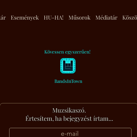
tár
Események
HU-HA!
Műsorok
Médiatár
Köszö
Kövessen egyszerűen!
BandsInTown
Muzsikaszó.
Értesítem, ha bejegyzést írtam...