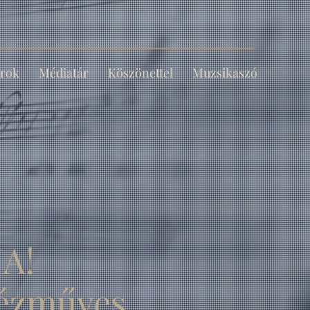
rok
Médiatár
Köszönettel
Muzsikaszó
A!
kézműves