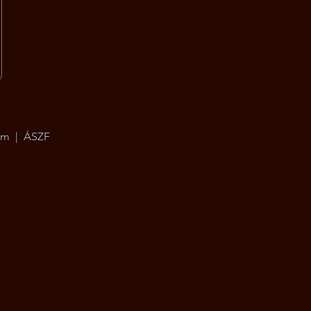
um
|
ÁSZF