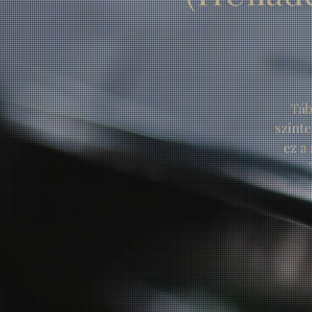
Táb
szint
ez a