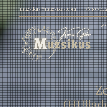
muzsikus@muzsikus.com
+36 30 301 2
Kez
Z
(HUllad