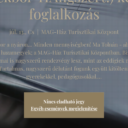
foglalkozás
júl. 13., Cs
  |  
MAG-Ház Turisztikai Központ
or a nyáron... Minden mennyiségben! Ma Tolnán - a
e hazamegyek; a MAG-Ház Turisztikai Központban. Bi
 mai is nagyszerű rendezvény lesz, mint az eddigiek 
Tartalmas, nagyszerű délutánt fogunk együtt kitölten
gyerekekkel, pedagógusokkal....
Nincs eladható jegy
Egyéb események megjelenítése