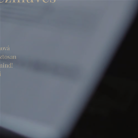
hová
ztosan
mind!
i