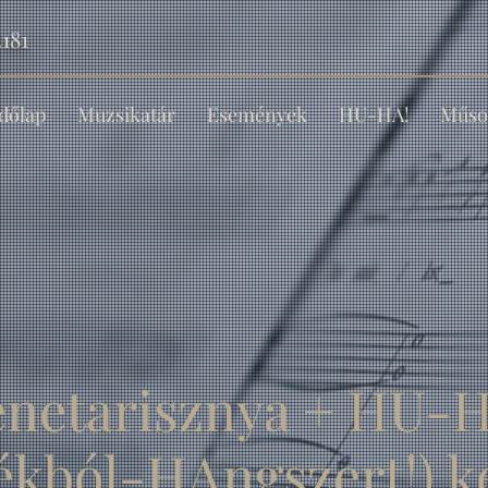
181
dőlap
Muzsikatár
Események
HU-HA!
Műso
enetarisznya + HU-H
ékból-HAngszert!) 