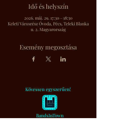
Idő és helyszín
2026. máj. 29. 17:30 – 18:30
Keleti Városrész Óvoda, Pécs, Teleki Blanka
u. 2. Magyarország
Esemény megosztása
Kövessen egyszerűen!
BandsInTown
Muzsikaszó.