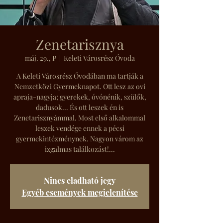
Zenetarisznya
máj. 29., P
  |  
Keleti Városrész Óvoda
A Keleti Városrész Óvodában ma tartják a
Nemzetközi Gyermeknapot. Ott lesz az ovi
apraja-nagyja; gyerekek, óvónénik, szülők,
dadusok... És ott leszek én is
Zenetarisznyámmal. Most első alkalommal
leszek vendége ennek a pécsi
gyermekintézménynek. Nagyon várom az
izgalmas találkozást!...
Nincs eladható jegy
Egyéb események megjelenítése