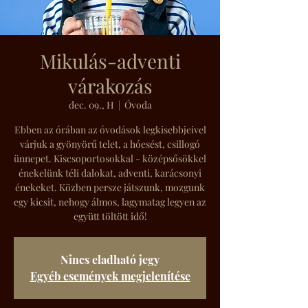
Mikulás-adventi
várakozás
dec. 09., H
  |  
Óvoda
Ebben az órában az óvodások legkisebbjeivel
várjuk a gyönyörű telet, a hóesést, csillogó
ünnepet. Kiscsoportosokkal - középsősökkel
énekelünk téli dalokat, adventi, karácsonyi
énekeket. Közben persze játszunk, mozgunk
egy kicsit, nehogy álmos, lagymatag legyen az
együtt töltött idő!
Nincs eladható jegy
Egyéb események megjelenítése