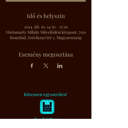
Idő és helyszín
2024. júl. 30. 14:30 – 15:30
Vörösmarty Mihály Művelődési Központ, 7150
Bonyhád, Széchenyi tér 2. Magyarország
Esemény megosztása
Kövessen egyszerűen!
BandsInTown