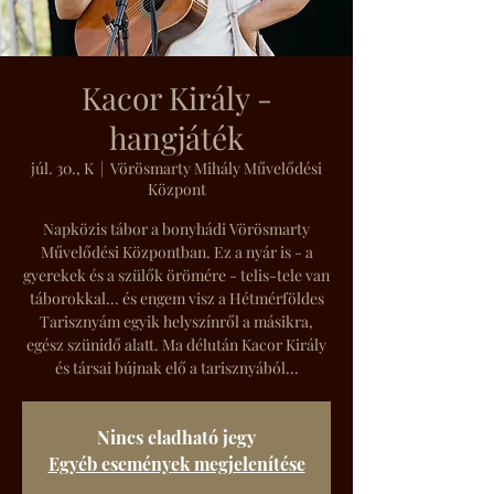
Kacor Király -
hangjáték
júl. 30., K
  |  
Vörösmarty Mihály Művelődési
Központ
Napközis tábor a bonyhádi Vörösmarty
Művelődési Központban. Ez a nyár is - a
gyerekek és a szülők örömére - telis-tele van
táborokkal... és engem visz a Hétmérföldes
Tarisznyám egyik helyszínről a másikra,
egész szünidő alatt. Ma délután Kacor Király
és társai bújnak elő a tarisznyából...
Nincs eladható jegy
Egyéb események megjelenítése