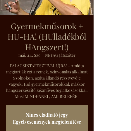
Gyermekműsorok +
HU-HA! (HUlladékból
HAngszert!)
máj. 21., Szo
  |  
NEFAG Játszótér
PALACSINTAFESZTIVÁL ÚJRA! - Amióta
megtartják ezt a remek, színvonalas alkalmat
Szolnokon, azóta állandó résztvevője
vagyok. Hol gyermekműsorokkal, máskor
hangszerkészítő kézműves foglalkozásokkal.
Most MINDENNEL, AMI BELEFÉR!
Nincs eladható jegy
Egyéb események megjelenítése