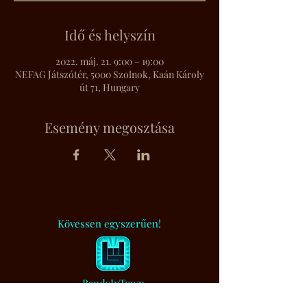
Idő és helyszín
2022. máj. 21. 9:00 – 19:00
NEFAG Játszótér, 5000 Szolnok, Kaán Károly
út 71, Hungary
Esemény megosztása
Kövessen egyszerűen!
BandsInTown