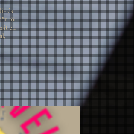
i- és
ön föl
sit én
al,
..