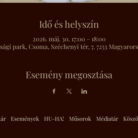
Idő és helyszín
2026. máj. 30. 17:00 – 18:00
úsági park, Csoma, Széchenyi tér, 7. 7253 Magyaror
Esemény megosztása
tár
Események
HU-HA!
Műsorok
Médiatár
Köszö