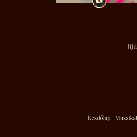
Ifj
Kezdőlap
Muzsika