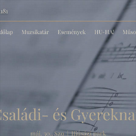
181
dőlap
Muzsikatár
Események
HU-HA!
Műso
saládi- és Gyerekn
máj. 30., Szo
  |  
Ifjúsági park