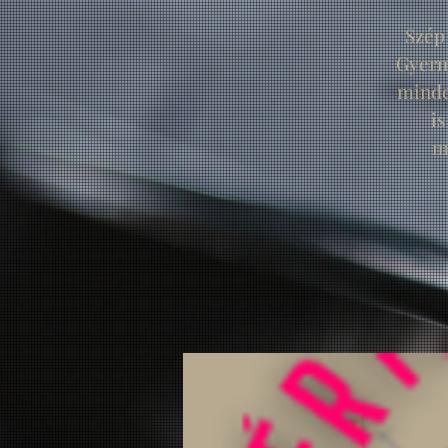
Szép
Gyerm
minde
is
m