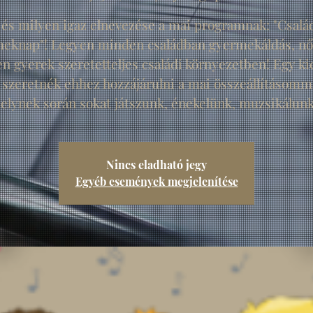
 és milyen igaz elnevezése a mai programnak: "Család
eknap"! Legyen minden családban gyermekáldás, nőj
n gyerek szeretetteljes családi környezetben! Egy kic
 szeretnék ehhez hozzájárulni a mai összeállításomm
elynek során sokat játszunk, énekelünk, muzsikálunk.
Nincs eladható jegy
Egyéb események megjelenítése