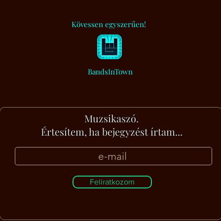
Kövessen egyszerűen!
BandsInTown
Muzsikaszó.
Értesítem, ha bejegyzést írtam...
Feliratkozom