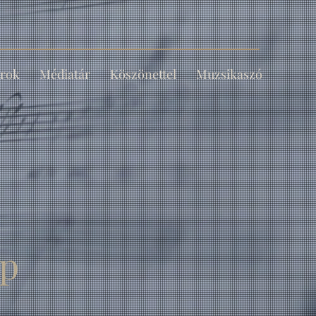
rok
Médiatár
Köszönettel
Muzsikaszó
ap