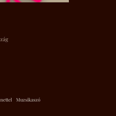
szág
nettel
Muzsikaszó