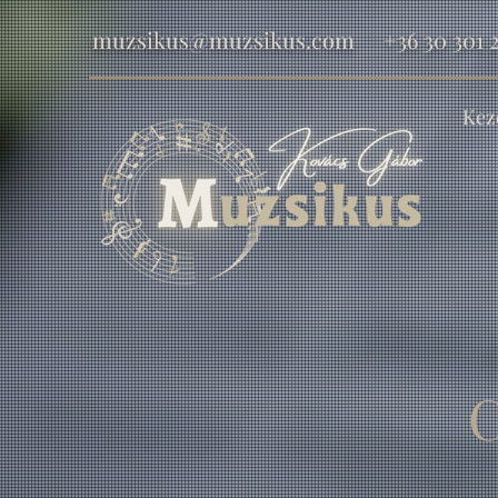
muzsikus@muzsikus.com
+36 30 301 2
Kez
C