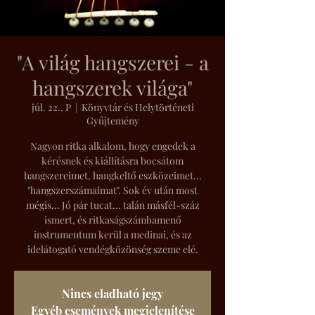
"A világ hangszerei - a
hangszerek világa"
júl. 22., P
  |  
Könyvtár és Helytörténeti
Gyűjtemény
Nagyon ritka alkalom, hogy engedek a
kérésnek és kiállításra bocsátom
hangszereimet, hangkeltő eszközeimet...
"hangszerszámaimat". Sok év után most
mégis... Jó pár tucat... talán másfél-száz
ismert, és ritkaságszámbamenő
instrumentum kerül a medinai, és az
idelátogató vendégközönség szeme elé.
Nincs eladható jegy
Egyéb események megjelenítése