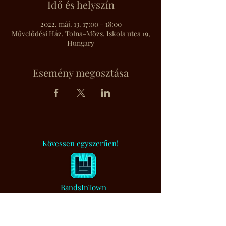
Idő és helyszín
2022. máj. 13. 17:00 – 18:00
Művelődési Ház, Tolna-Mözs, Iskola utca 19,
Hungary
Esemény megosztása
Kövessen egyszerűen!
BandsInTown
Muzsikaszó.