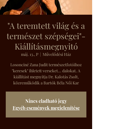
"A teremtett világ és a
természet szépségei"-
Kiállításmegnyitó
máj. 13., P
  |  
Művelődési Ház
Losonciné Zana Judit természetfotóihoz
"keresek" ihletett verseket... dalokat. A
kiállítást megnyitja Dr. Kalotás Zsolt,
közreműködik a Bartók Béla Női Kar
Nincs eladható jegy
Egyéb események megjelenítése