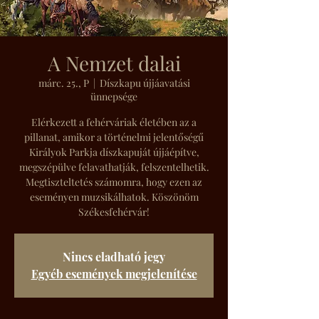
A Nemzet dalai
márc. 25., P
  |  
Díszkapu újjáavatási
ünnepsége
Elérkezett a fehérváriak életében az a
pillanat, amikor a történelmi jelentőségű
Királyok Parkja díszkapuját újjáépítve,
megszépülve felavathatják, felszentelhetik.
Megtiszteltetés számomra, hogy ezen az
eseményen muzsikálhatok. Köszönöm
Székesfehérvár!
Nincs eladható jegy
Egyéb események megjelenítése