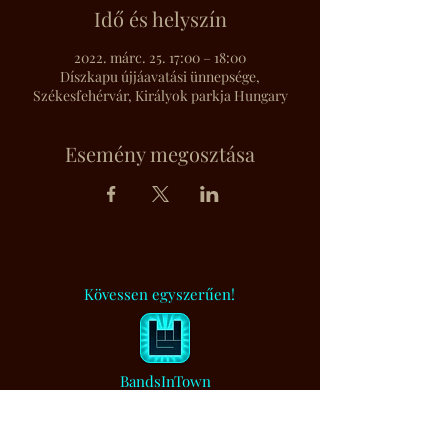
Idő és helyszín
2022. márc. 25. 17:00 – 18:00
Díszkapu újjáavatási ünnepsége,
Székesfehérvár, Királyok parkja Hungary
Esemény megosztása
Kövessen egyszerűen!
BandsInTown
Muzsikaszó.