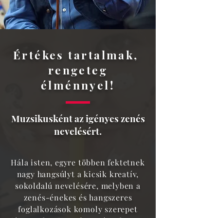
Értékes tartalmak,
rengeteg
élménnyel!
Muzsikusként az igényes zenés
nevelésért.
Hála isten, egyre többen fektetnek
nagy hangsúlyt a kicsik kreatív,
sokoldalú nevelésére, melyben a
zenés-énekes és hangszeres
foglalkozások komoly szerepet