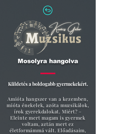
Mosolyra hangolva
Küldetés a boldogabb gyermekekért.
Amióta hangszer van a kezemben,
mióta énekelek, azóta muzsikálok,
írok gyerekdalokat. Miért? –
Eleinte mert magam is gyermek
voltam, aztán mert ez
életformámmá vált. Előadásaim,