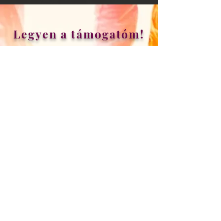
Legyen a támogatóm!
Adományával hozzájárul, hogy
több gyermek találkozhasson a
programmal. Segítsége által
könnyebben és több helyre
eljuthat az, amit adni szeretnék.
A felajánlás tetszőleges
összegű!
Adományát elektonikus úton
juttathatja el az ER Bt.
számlájára utalva,
biztonságosan a Paypal
adomány alkalmazás
segítségével itt vagy a főmenü