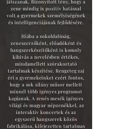
játszanak. Bizonyított tény, hogy a
zene mindig is pozitív hatással
volt a gyermekek személyiségének
és intelligenciájának fejlődésére.
Hiába a sokoldalúság,
zeneszerzőként, előadóként és
hangszerkészítőként is komoly
kihívás a nevelésben értékes,
mindamellett szórakoztató
tartalmak készítése. Rengeteg zaj
éri a gyermekeinket ezért fontos,
hogy a sok silány műsor mellett
minnél több igényes programot
kapjanak. A zenés mesék igényes
világi és magyar népzenékkel, az
interaktív koncertek és az
egyszerű hangszerek közös
fabrikálása, kifejezetten tartalmas