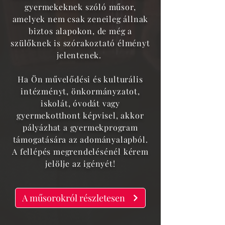
gyermekeknek szóló műsor,
amelyek nem csak zeneileg állnak
biztos alapokon, de még a
szülőknek is szórakoztató élményt
jelentenek.
Ha Ön művelődési és kulturális
intézményt, önkormányzatot,
iskolát, óvodát vagy
gyermekotthont képvisel, akkor
pályázhat a gyermekprogram
támogatására az adományalapból.
A fellépés megrendelésénél kérem
jelölje az igényét!
A műsorokról részletesen