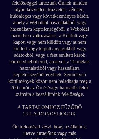
felelősséggel tartozunk Önnek minden
olyan közvetlen, közvetett, véletlen,
különleges vagy következményes kárért,
amely a Weboldal használatából vagy
használatra képtelenségéből, a Weboldal
bármilyen változásából, a Küldött vagy
kapott vagy nem küldött vagy át nem
küldött vagy kapott anyagokból vagy
adatokból, vagy a fent említett károk
bármelyikéből ered, amelyek a Termékek
használatából vagy használatra
képtelenségéből erednek. Semmilyen
körülmények között nem haladhatja meg a
200 eurót az Ön és/vagy harmadik felek
számára a beszállítóink felelőssége.
A TARTALOMHOZ FŰZŐDŐ
TULAJDONOSI JOGOK
Ön tudomásul veszi, hogy az általunk,
illetve hirdetőink vagy más