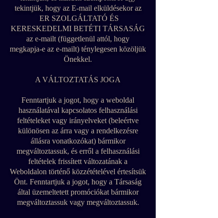
tekintjük, hogy az E-mail elküldésekor az
ER SZOLGÁLTATÓ ÉS
KERESKEDELMI BETÉTI TÁRSASÁG
az e-mailt (függetlenül attól, hogy
megkapja-e az e-mailt) ténylegesen közöljük
Önekkel.
A VÁLTOZTATÁS JOGA
Fenntartjuk a jogot, hogy a weboldal
használatával kapcsolatos felhasználási
feltételeket vagy irányelveket (beleértve
különösen az árra vagy a rendelkezésre
állásra vonatkozókat) bármikor
megváltoztassuk, és erről a felhasználási
feltételek frissített változatának a
Weboldalon történő közzétételével értesítsük
Önt. Fenntartjuk a jogot, hogy a Társaság
által üzemeltetett promóciókat bármikor
megváltoztassuk vagy megváltoztassuk.