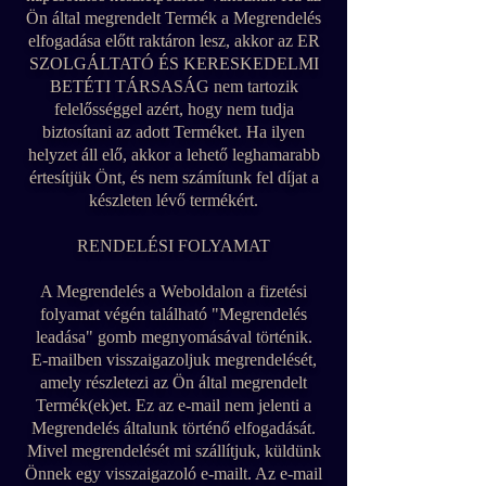
Ön által megrendelt Termék a Megrendelés
elfogadása előtt raktáron lesz, akkor az ER
SZOLGÁLTATÓ ÉS KERESKEDELMI
BETÉTI TÁRSASÁG nem tartozik
felelősséggel azért, hogy nem tudja
biztosítani az adott Terméket. Ha ilyen
helyzet áll elő, akkor a lehető leghamarabb
értesítjük Önt, és nem számítunk fel díjat a
készleten lévő termékért.
RENDELÉSI FOLYAMAT
A Megrendelés a Weboldalon a fizetési
folyamat végén található "Megrendelés
leadása" gomb megnyomásával történik.
E-mailben visszaigazoljuk megrendelését,
amely részletezi az Ön által megrendelt
Termék(ek)et. Ez az e-mail nem jelenti a
Megrendelés általunk történő elfogadását.
Mivel megrendelését mi szállítjuk, küldünk
Önnek egy visszaigazoló e-mailt. Az e-mail