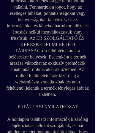
információkért felelősséget nem tudunk
vállalni. Fenntartjuk a jogot, hogy az
esetleges hibákat, pontatlanságokat vagy
hiányosságokat kijavítsuk, és az
információkat és képeket bármikor, előzetes
értesítés nélkül megváltoztassuk vagy
frissítsük. Az ER SZOLGÁLTATÓ ÉS
KERESKEDELMI BETÉTI
TÁRSASÁG-on feltüntetett árak a
belépéskor helyesek. Esetenként a termék
árazása változhat az exkluzív promóciók
miatt, akár online, akár az üzletben. Az
online feltüntetett árak kizárólag a
webáruházra vonatkozóak, és nem
feltétlenül jelentik a termék tényleges árát az
üzletben.
JÓTÁLLÁSI NYILATKOZAT
A honlapon található információk kizárólag
tájékoztatási célokat szolgálnak, és bár
mindent megtettünk annak érdekében, hogy