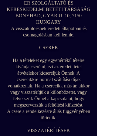
ER SZOLGÁLTATÓ ÉS
KERESKEDELMI BETÉTI TÁRSASÁG
BONYHÁD, GYÁR U. 10, 7150
HUNGARY
A visszaküldésnek eredeti állapotban és
csomagolásban kell lennie.
CSERÉK
Ha a tételeket egy egyenértékű tételre
kívánja cserélni, ezt az eredeti tétel
átvételekor kicseréljük Önnek. A
cserecikkre normál szállítási díjak
vonatkoznak. Ha a cserecikk más ár, akkor
vagy visszatérítjük a különbözetet, vagy
felvesszük Önnel a kapcsolatot, hogy
megszervezzük a feltöltési kifizetést.
A csere a rendelkezésre állás függvényében
történik.
VISSZATÉRÍTÉSEK