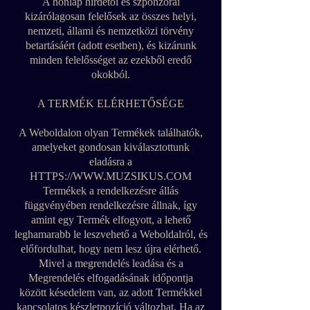
A honlap hirdetői és szponzorai
kizárólagosan felelősek az összes helyi,
nemzeti, állami és nemzetközi törvény
betartásáért (adott esetben), és kizárunk
minden felelősséget az ezekből eredő
okokból.
A TERMÉK ELÉRHETŐSÉGE
A Weboldalon olyan Termékek találhatók,
amelyeket gondosan kiválasztottunk
eladásra a
HTTPS://WWW.MUZSIKUS.COM
Termékek a rendelkezésre állás
függvényében rendelkezésre állnak, így
amint egy Termék elfogyott, a lehető
leghamarabb le leszvehető a Weboldalról, és
előfordulhat, hogy nem lesz újra elérhető.
Mivel a megrendelés leadása és a
Megrendelés elfogadásának időpontja
között késedelem van, az adott Termékkel
kapcsolatos készletpozíció változhat. Ha az