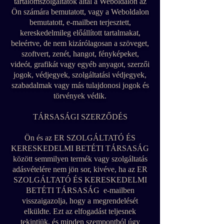
tartalomszolgáltatók által a Weboldalon az
Ön számára bemutatott, vagy a Weboldalon
bemutatott, e-mailben terjesztett,
kereskedelmileg előállított tartalmakat,
beleértve, de nem kizárólagosan a szöveget,
szoftvert, zenét, hangot, fényképeket,
videót, grafikát vagy egyéb anyagot, szerzői
jogok, védjegyek, szolgáltatási védjegyek,
szabadalmak vagy más tulajdonosi jogok és
törvények védik.
TÁRSASÁGI SZERZŐDÉS
Ön és az ER SZOLGÁLTATÓ ÉS
KERESKEDELMI BETÉTI TÁRSASÁG
között semmilyen termék vagy szolgáltatás
adásvételére nem jön sor, kivéve, ha az ER
SZOLGÁLTATÓ ÉS KERESKEDELMI
BETÉTI TÁRSASÁG e-mailben
visszaigazolja, hogy a megrendelését
elküldte. Ezt az elfogadást teljesnek
tekintjük, és minden szempontból úgy