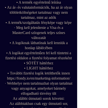
• A termék egyértelmű leírása
• Az ár- és valutainformációk, ha az ár olyan
többletköltségeket tartalmaz vagy nem
tartalmaz, mint az adók
• A termék/szolgáltatás fényképe vagy képe
· Meg kell jelenítenie a Visa és a
MasterCard szlogenek teljes színes
változatát
• A logóknak láthatónak kell lenniük a
honlap láblécében
• A logókat egyértelműen fel kell tüntetni a
fizetési oldalon a fizetési folyamat részeként
• SÖTÉT háttérhez
• LIGHT háttérhez
• További fizetési logók letölthetők innen
https://fondy.io/en/marketing-information/
· Webhelye nem tartalmazhat olyan tartalmat
vagy anyagokat, amelyeket bármely
elfogadható törvény tilt
Az alábbi útmutató sorok követni:
Az alábbiakban csak egy útmutató sor,