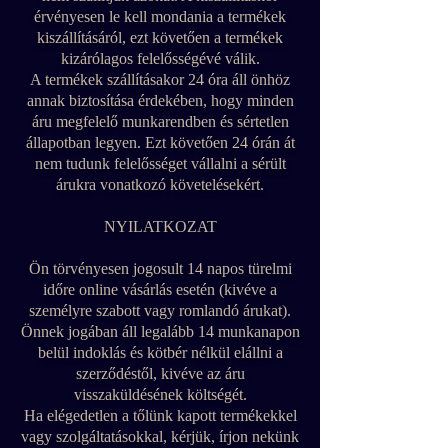
érvényesen le kell mondania a termékek
kiszállításáról, ezt követően a termékek
kizárólagos felelősségévé válik.
A termékek szállításakor 24 óra áll önhöz
annak biztosítása érdekében, hogy minden
áru megfelelő munkarendben és sértetlen
állapotban legyen. Ezt követően 24 órán át
nem tudunk felelősséget vállalni a sérült
árukra vonatkozó követelésekért.
NYILATKOZAT
Ön törvényesen jogosult 14 napos türelmi
időre online vásárlás esetén (kivéve a
személyre szabott vagy romlandó árukat).
Önnek jogában áll legalább 14 munkanapon
belül indoklás és kötbér nélkül elállni a
szerződéstől, kivéve az áru
visszaküldésének költségét.
Ha elégedetlen a tőlünk kapott termékekkel
vagy szolgáltatásokkal, kérjük, írjon nekünk