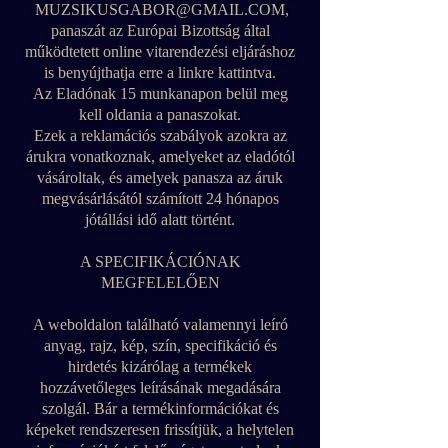
MUZSIKUSGABOR@GMAIL.COM
,
panaszát az Európai Bizottság által
működtetett online vitarendezési eljáráshoz
is benyújthatja erre a linkre kattintva.
Az Eladónak 15 munkanapon belül meg
kell oldania a panaszokat.
Ezek a reklamációs szabályok azokra az
árukra vonatkoznak, amelyeket az eladótól
vásároltak, és amelyek panasza az áruk
megvásárlásától számított 24 hónapos
jótállási idő alatt történt.
A SPECIFIKÁCIÓNAK
MEGFELELŐEN
A weboldalon található valamennyi leíró
anyag, rajz, kép, szín, specifikáció és
hirdetés kizárólag a termékek
hozzávetőleges leírásának megadására
szolgál. Bár a termékinformációkat és
képeket rendszeresen frissítjük, a helytelen