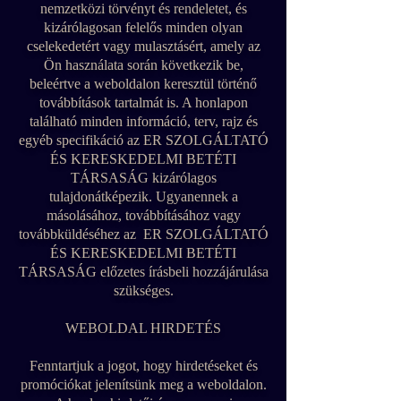
nemzetközi törvényt és rendeletet, és
kizárólagosan felelős minden olyan
cselekedetért vagy mulasztásért, amely az
Ön használata során következik be,
beleértve a weboldalon keresztül történő
továbbítások tartalmát is. A honlapon
található minden információ, terv, rajz és
egyéb specifikáció az ER SZOLGÁLTATÓ
ÉS KERESKEDELMI BETÉTI
TÁRSASÁG kizárólagos
tulajdonátképezik. Ugyanennek a
másolásához, továbbításához vagy
továbbküldéséhez az ER SZOLGÁLTATÓ
ÉS KERESKEDELMI BETÉTI
TÁRSASÁG előzetes írásbeli hozzájárulása
szükséges.
WEBOLDAL HIRDETÉS
Fenntartjuk a jogot, hogy hirdetéseket és
promóciókat jelenítsünk meg a weboldalon.