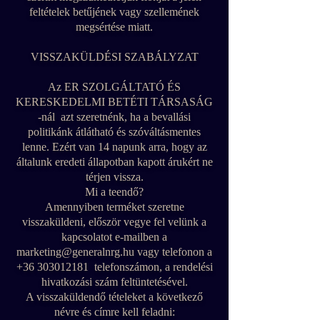
feltételek betűjének vagy szellemének
megsértése miatt.
VISSZAKÜLDÉSI SZABÁLYZAT
Az ER SZOLGÁLTATÓ ÉS
KERESKEDELMI BETÉTI TÁRSASÁG
-nál azt szeretnénk, ha a bevallási
politikánk átlátható és szóváltásmentes
lenne. Ezért van 14 napunk arra, hogy az
általunk eredeti állapotban kapott árukért ne
térjen vissza.
Mi a teendő?
Amennyiben terméket szeretne
visszaküldeni, először vegye fel velünk a
kapcsolatot e-mailben a
marketing@generalnrg.hu
vagy telefonon a
+36 303012181
telefonszámon, a rendelési
hivatkozási szám feltüntetésével.
A visszaküldendő tételeket a következő
névre és címre kell feladni: