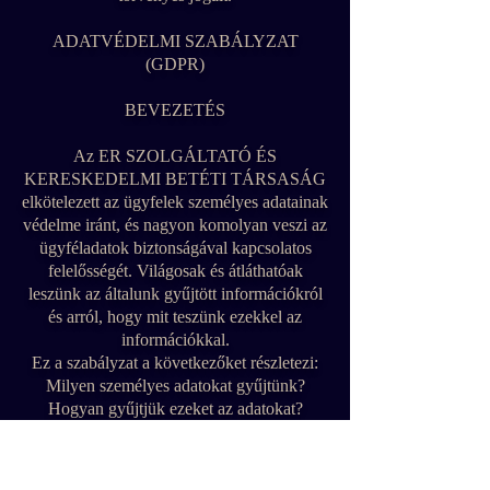
ADATVÉDELMI SZABÁLYZAT
(GDPR)
BEVEZETÉS
Az ER SZOLGÁLTATÓ ÉS
KERESKEDELMI BETÉTI TÁRSASÁG
elkötelezett az ügyfelek személyes adatainak
védelme iránt, és nagyon komolyan veszi az
ügyféladatok biztonságával kapcsolatos
felelősségét. Világosak és átláthatóak
leszünk az általunk gyűjtött információkról
és arról, hogy mit teszünk ezekkel az
információkkal.
Ez a szabályzat a következőket részletezi:
Milyen személyes adatokat gyűjtünk?
Hogyan gyűjtjük ezeket az adatokat?
Mit csinálunk ezekkel az adatokkal?
Hogyan tároljuk az adatokat és a
biztonságot?