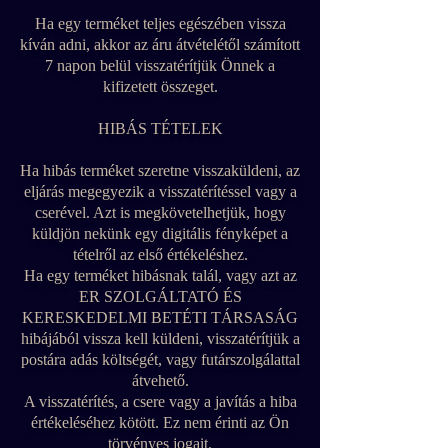
Ha egy terméket teljes egészében vissza
kíván adni, akkor az áru átvételétől számított
7 napon belül visszatérítjük Önnek a
kifizetett összeget.
HIBÁS TÉTELEK
Ha hibás terméket szeretne visszaküldeni, az
eljárás megegyezik a visszatérítéssel vagy a
cserével. Azt is megkövetelhetjük, hogy
küldjön nekünk egy digitális fényképet a
tételről az első értékeléshez.
Ha egy terméket hibásnak talál, vagy azt az
ER SZOLGÁLTATÓ ÉS
KERESKEDELMI BETÉTI TÁRSASÁG
hibájából vissza kell küldeni, visszatérítjük a
postára adás költségét, vagy futárszolgálattal
átvehető.
A visszatérítés, a csere vagy a javítás a hiba
értékeléséhez kötött. Ez nem érinti az Ön
törvényes jogait.