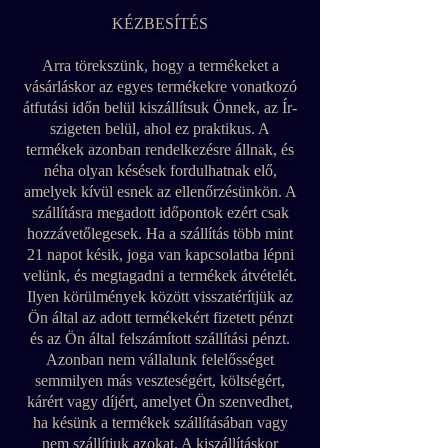
KÉZBESÍTÉS
Arra törekszünk, hogy a termékeket a
vásárláskor az egyes termékekre vonatkozó
átfutási időn belül kiszállítsuk Önnek, az Ír-
szigeten belül, ahol ez praktikus. A
termékek azonban rendelkezésre állnak, és
néha olyan késések fordulhatnak elő,
amelyek kívül esnek az ellenőrzésünkön. A
szállításra megadott időpontok ezért csak
hozzávetőlegesek. Ha a szállítás több mint
21 napot késik, joga van kapcsolatba lépni
velünk, és megtagadni a termékek átvételét.
Ilyen körülmények között visszatérítjük az
Ön által az adott termékekért fizetett pénzt
és az Ön által felszámított szállítási pénzt.
Azonban nem vállalunk felelősséget
semmilyen más veszteségért, költségért,
kárért vagy díjért, amelyet Ön szenvedhet,
ha késünk a termékek szállításában vagy
nem szállítjuk azokat. A kiszállításkor