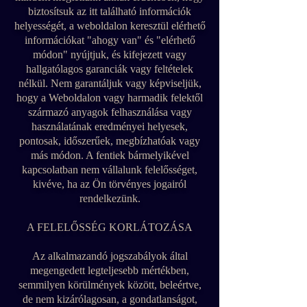
biztosítsuk az itt található információk
helyességét, a weboldalon keresztül elérhető
információkat "ahogy van" és "elérhető
módon" nyújtjuk, és kifejezett vagy
hallgatólagos garanciák vagy feltételek
nélkül. Nem garantáljuk vagy képviseljük,
hogy a Weboldalon vagy harmadik felektől
származó anyagok felhasználása vagy
használatának eredményei helyesek,
pontosak, időszerűek, megbízhatóak vagy
más módon. A fentiek bármelyikével
kapcsolatban nem vállalunk felelősséget,
kivéve, ha az Ön törvényes jogairól
rendelkezünk.
A FELELŐSSÉG KORLÁTOZÁSA
Az alkalmazandó jogszabályok által
megengedett legteljesebb mértékben,
semmilyen körülmények között, beleértve,
de nem kizárólagosan, a gondatlanságot,