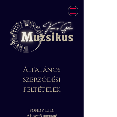
Általános
szerződési
feltételek
FONDY LTD.
Alapvető útmutató