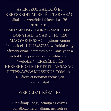
Az ER SZOLGÁLTATÓ ÉS
KERESKEDELMI BETÉTI TÁRSASÁG
általános szerződési feltételei a
+36
303012181
,
MUZSIKUSGABOR@GMAIL.COM
,
BONYHÁD, GYÁR U. 10, 7150
MAGYARORSZÁG lajstromszámon
érhetőek el. HU
26467858
weboldal vagy
bármely olyan internetes oldal, amelyhez a
weboldal kapcsolódik (a továbbiakban:
"weboldal"). ERZSÉBET ÉS
KERESKEDELMI BETÉTI TÁRSASÁG,
HTTPS://WWW.MUZSIKUS.COM
csak
18. életévet betöltött személyek
használhatják.
WEBOLDAL KÉSZÍTÉS
Ön vállalja, hogy betartja az összes
vonatkozó helyi, állami, nemzeti és