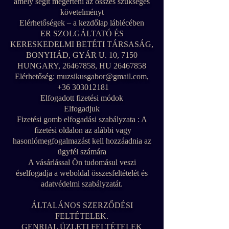
amely segít megérteni az összes szükséges
követelményt
Elérhetőségek – a kezdőlap láblécében
ER SZOLGÁLTATÓ ÉS
KERESKEDELMI BETÉTI TÁRSASÁG,
BONYHÁD, GYÁR U. 10, 7150
HUNGARY,
26467858
, HU
26467858
Elérhetőség:
muzsikusgabor@gmail.com
,
+36 303012181
Elfogadott fizetési módok
Elfogadjuk
Fizetési gomb elfogadási szabályzata : A
fizetési oldalon az alábbi vagy
hasonlómegfogalmazást kell hozzáadnia az
ügyfél számára
A vásárlással Ön tudomásul veszi
éselfogadja a weboldal összesfeltételét és
adatvédelmi szabályzatát.
ÁLTALÁNOS SZERZŐDÉSI
FELTÉTELEK.
GENRIAL ÜZLETI FELTÉTELEK