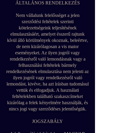
ÁLTALÁNOS RENDELKEZÉS
Nem vállalunk felelősséget a jelen
szerződési feltételek szerinti
kötelezettségeink teljesítésének
elmulasztásáért, amelyet ésszerű rajtunk
kívül álló körülmények okoznak, beleértve,
de nem kizárólagosan a vis maior
eseményeket. Az ilyen jogról vagy
rendelkezésről való lemondásnak vagy a
felhasználási feltételek bármely
rendelkezésének elmulasztása nem jelenti az
ilyen jogról vagy rendelkezésről való
lemondást, kivéve, ha azt írásban tudomásul
vettük és elfogadjuk. A használati
feltételekben található szakaszcímeket
kizárólag a felek kényelmére használják, és
nincs jogi vagy szerződéses jelentőségük.
JOGSZABÁLY