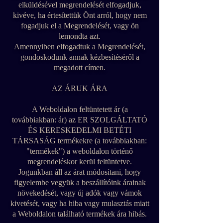
elküldésével megrendelését elfogadjuk,
kivéve, ha értesítettük Önt arról, hogy nem
fogadjuk el a Megrendelését, vagy ön
lemondta azt.
Amennyiben elfogadtuk a Megrendelését,
gondoskodunk annak kézbesítéséről a
megadott címen.
AZ ÁRUK ÁRA
A Weboldalon feltüntetett ár (a
továbbiakban: ár) az ER SZOLGÁLTATÓ
ÉS KERESKEDELMI BETÉTI
TÁRSASÁG termékekre (a továbbiakban:
"termékek") a weboldalon történő
megrendeléskor kerül feltüntetve.
Jogunkban áll az árat módosítani, hogy
figyelembe vegyük a beszállítóink árainak
növekedését, vagy új adók vagy vámok
kivetését, vagy ha hiba vagy mulasztás miatt
a Weboldalon található termékek ára hibás.