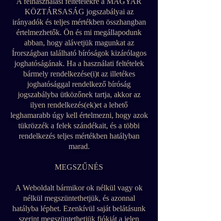
A felhasználási feltételekre a MAGYAR
KÖZTÁRSASÁG jogszabályai az
irányadók és teljes mértékben összhangban
értelmezhetők. Ön és mi megállapodunk
abban, hogy alávetjük magunkat az
Írországban található bíróságok kizárólagos
joghatóságának. Ha a használati feltételek
bármely rendelkezése(i)t az illetékes
joghatósággal rendelkező bíróság
jogszabályba ütközőnek tartja, akkor az
ilyen rendelkezés(ek)et a lehető
leghamarabb úgy kell értelmezni, hogy azok
tükrözzék a felek szándékait, és a többi
rendelkezés teljes mértékben hatályban
marad.
MEGSZŰNÉS
A Weboldalt bármikor ok nélkül vagy ok
nélkül megszüntethetjük, és azonnal
hatályba léphet. Ezenkívül saját belátásunk
szerint megszüntethetjük fiókját a jelen