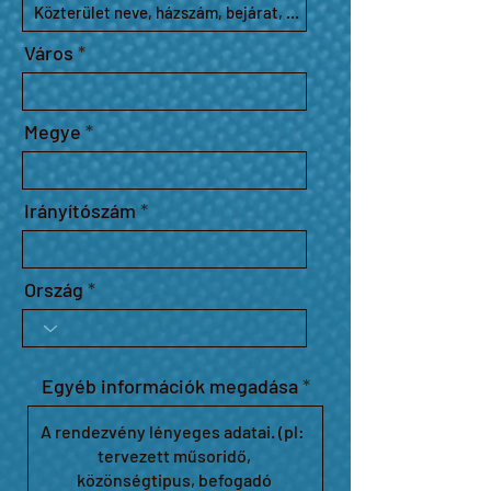
Város
Megye
Irányítószám
Ország
Egyéb információk megadása