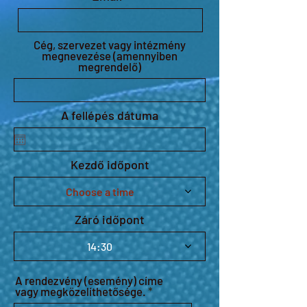
Cég, szervezet vagy intézmény
megnevezése (amennyiben
megrendelő)
A fellépés dátuma
Kezdő időpont
Choose a time
Záró időpont
14:30
A rendezvény (esemény) címe
vagy megközelíthetősége.