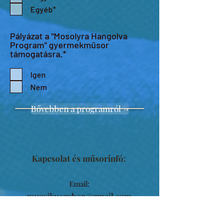
Egyéb*
Pályázat a "Mosolyra Hangolva
Program" gyermekműsor
támogatásra.*
Igen
Nem
Bővebben a programról ->
Kapcsolat és műsorinfó:
Email:
muzsikusgabor@gmail.com