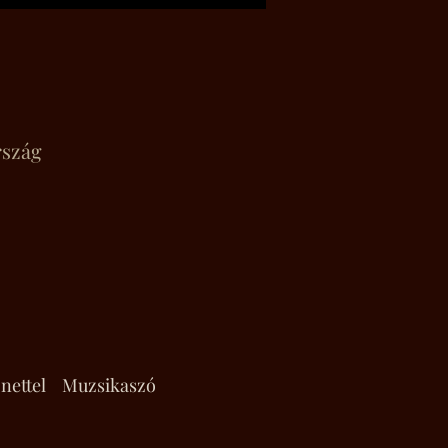
rszág
nettel
Muzsikaszó