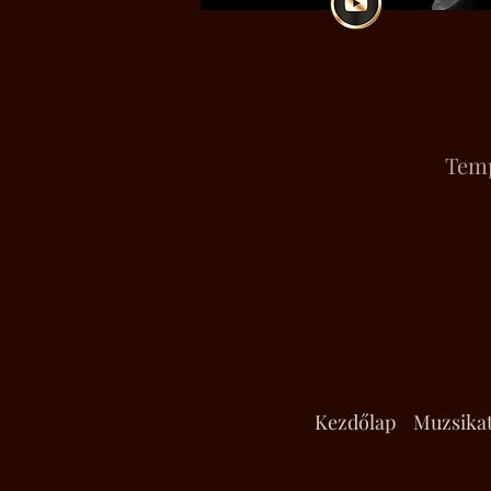
Temp
Kezdőlap
Muzsika