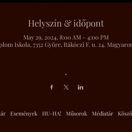
Helyszín & időpont
May 29, 2024, 8:00 AM – 4:00 PM
lom Iskola, 7352 Györe, Rákóczi F. u. 24. Magyaro
.
tár
Események
HU-HA!
Műsorok
Médiatár
Köszö