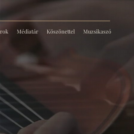
rok
Médiatár
Köszönettel
Muzsikaszó