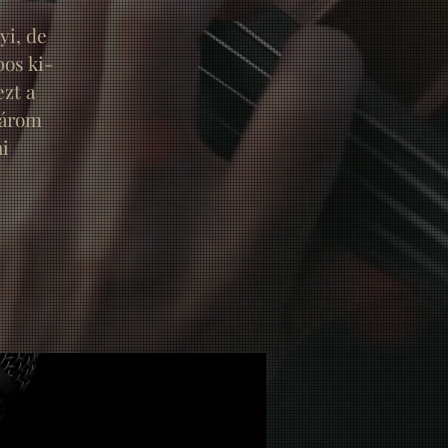
yi, de
os ki-
zt a
várom
ni