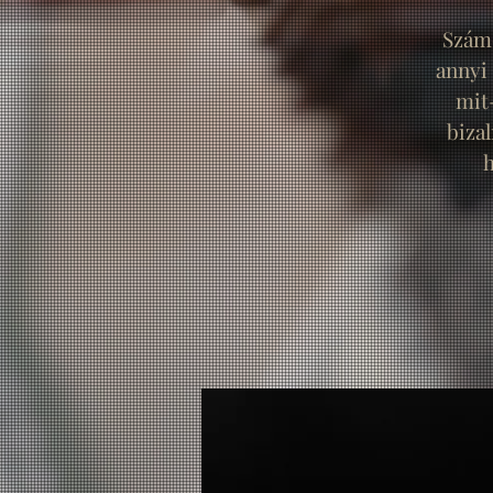
Számo
annyi
mit
biza
h