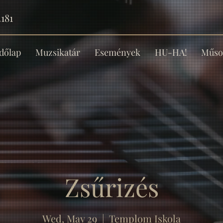
181
dőlap
Muzsikatár
Események
HU-HA!
Műso
Zsűrizés
Wed, May 29
  |  
Templom Iskola