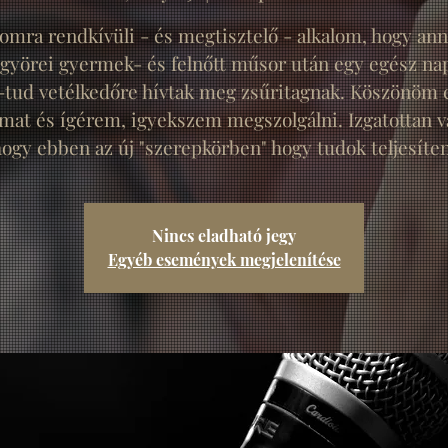
mra rendkívüli - és megtisztelő - alkalom, hogy ann
 györei gyermek- és felnőtt műsor után egy egész nap
-tud vetélkedőre hívtak meg zsűritagnak. Köszönöm e
lmat és ígérem, igyekszem megszolgálni. Izgatottan 
ogy ebben az új "szerepkörben" hogy tudok teljesíte
Nincs eladható jegy
Egyéb események megjelenítése