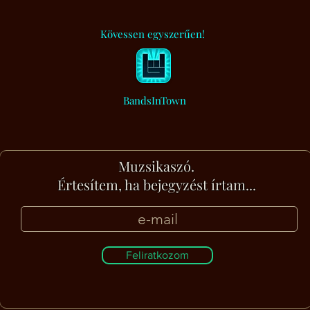
Kövessen egyszerűen!
BandsInTown
Muzsikaszó.
Értesítem, ha bejegyzést írtam...
Feliratkozom