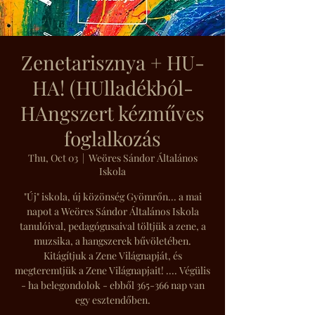
Zenetarisznya + HU-
HA! (HUlladékból-
HAngszert kézműves
foglalkozás
Thu, Oct 03
  |  
Weöres Sándor Általános
Iskola
"Új" iskola, új közönség Gyömrőn... a mai
napot a Weöres Sándor Általános Iskola
tanulóival, pedagógusaival töltjük a zene, a
muzsika, a hangszerek bűvöletében.
Kitágítjuk a Zene Világnapját, és
megteremtjük a Zene Világnapjait! .... Végülis
- ha belegondolok - ebből 365-366 nap van
egy esztendőben.