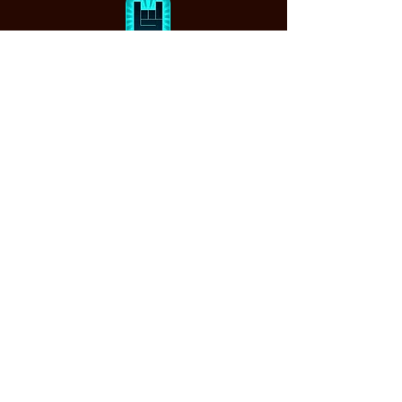
BandsInTown
Muzsikaszó.
Értesítem, ha bejegyzést írtam...
Feliratkozom
Cookie (SÜTI) kezelési tajékoztató
|
Adatkezelési tájékoztató
|
Impresszum
|
ÁSZF
Kovács Gábor muzsikus honlapja