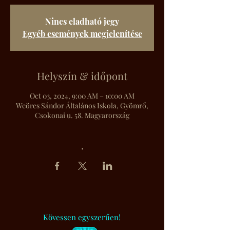
Nincs eladható jegy
Egyéb események megjelenítése
Helyszín & időpont
Oct 03, 2024, 9:00 AM – 10:00 AM
Weöres Sándor Általános Iskola, Gyömrő,
Csokonai u. 58. Magyarország
.
Kövessen egyszerűen!