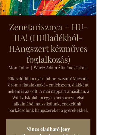
Zenetarisznya + HU-
HA! (HUlladékból-
HAngszert kézműves
foglalkozás)
Mon, Jul 10
  |  
Würtz Ádám Általános Iskola
Elkezdődött a nyári tábor-szezon! Micsoda
öröm a fiataloknak! - emlékszem, diákként
nekem is az volt. A mai nappal Tamásiban, a
Würtz Iskolában egy nyári sorozat első
alkalmából muzsikálunk, énekelünk,
barkácsolunk hangszereket a gyerekekkel.
Nincs eladható jegy