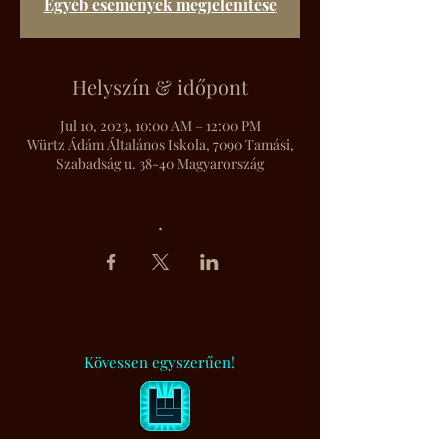
Egyéb események megjelenítése
Helyszín & időpont
Jul 10, 2023, 10:00 AM – 12:00 PM
Würtz Ádám Általános Iskola, 7090 Tamási,
Szabadság u. 38-40 Magyarország
.
Kövessen egyszerűen!