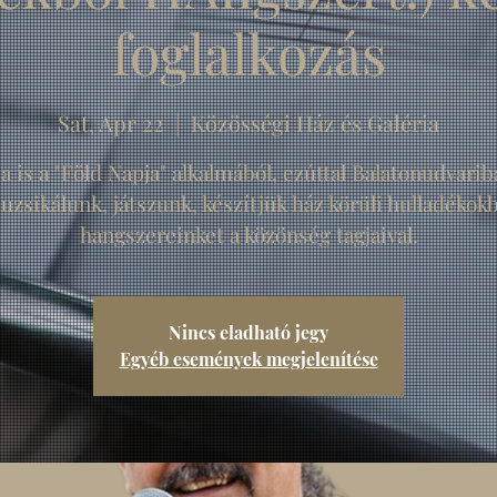
foglalkozás
Sat, Apr 22
  |  
Közösségi Ház és Galéria
a is a "Föld Napja" alkalmából, ezúttal Balatonudvarib
uzsikálunk, játszunk, készítjük ház körüli hulladékokb
hangszereinket a közönség tagjaival.
Nincs eladható jegy
Egyéb események megjelenítése