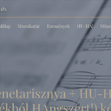
181
dőlap
Muzsikatár
Események
HU-HA!
Műso
enetarisznya + HU-H
ékból HAngszert!) 