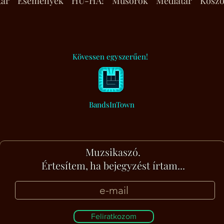
tár
Események
HU-HA!
Műsorok
Médiatár
Köszö
Kövessen egyszerűen!
BandsInTown
Muzsikaszó.
Értesítem, ha bejegyzést írtam...
Feliratkozom