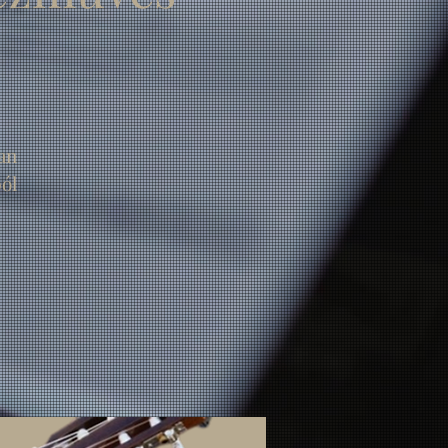
an
ól