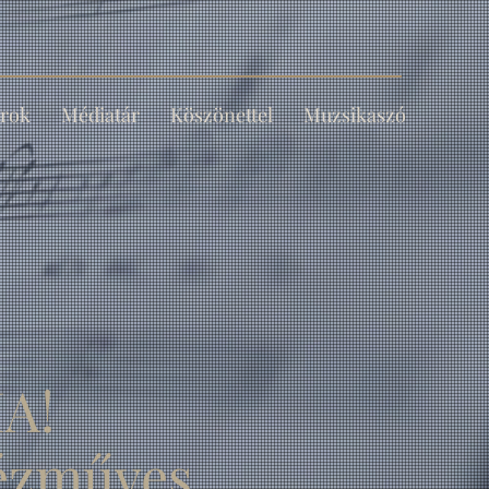
rok
Médiatár
Köszönettel
Muzsikaszó
A!
kézműves