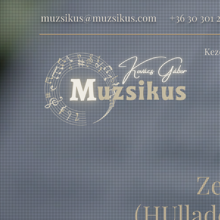
muzsikus@muzsikus.com
+36 30 301 2
Kez
Z
(HUllad