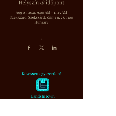
Helyszín & időpont
Aug 03, 2021, 9:00 AM – 11:45 AM
Szekszárd, Szekszárd, Zrínyi u. 78, 7100
Hungary
.
Kövessen egyszerűen!
BandsInTown
Muzsikaszó.