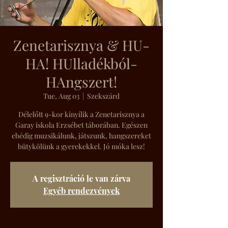
Zenetarisznya & HU-
HA! HUlladékból-
HAngszert!
Tue, Aug 03
  |  
Szekszárd
Délelőtt 9-kor kinyílik a Zenetarisznya a
Garay iskola Erzsébet táborában. Egészen
ebédig muzsikálunk, játszunk, hangszereket
bütykölünk a gyerekekkel. Jó móka lesz!
A regisztráció le van zárva
Egyéb rendezvények