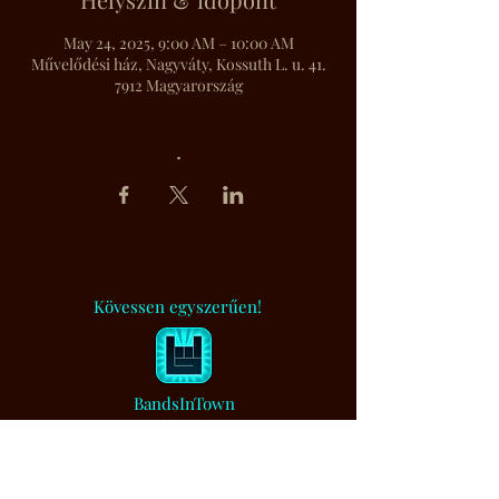
May 24, 2025, 9:00 AM – 10:00 AM
Művelődési ház, Nagyváty, Kossuth L. u. 41.
7912 Magyarország
.
Kövessen egyszerűen!
BandsInTown
Muzsikaszó.
Értesítem, ha bejegyzést írtam...