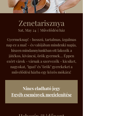
Zenetarisznya
Sat, May 24
  |  
Művelődési ház
Gyermeknap! - hosszú, tartalmas, izgalmas
nap ez a mai! - és valójában mindenki napja,
hiszen mindannyiunkban ott lakozik a
játékos, kíváncsi, örök gyermek... Éppen
ezért várok - várnak a szervezők - kicsiket,
nagyokat, "igazi" és "örök" gyerekeket a
művelődési házba egy közös mókára!
Nincs eladható jegy
Egyéb események megjelenítése
Helyszín & időpont