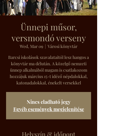
Ünnepi műsor,
versmondó verseny
Wed, Mar 09
  |  
Városi könyvtár
Barcsi iskolások szavalataitól lesz hangos a
könyvtár ma délután. A közelgő nemzeti
ünnep alkalmából magam is csatlakozom
hozzájuk március 15-t idéző népdalokkal,
katonadalokkal, énekelt versekkel
Nincs eladható jegy
Egyéb események megjelenítése
Helyszín & időpont