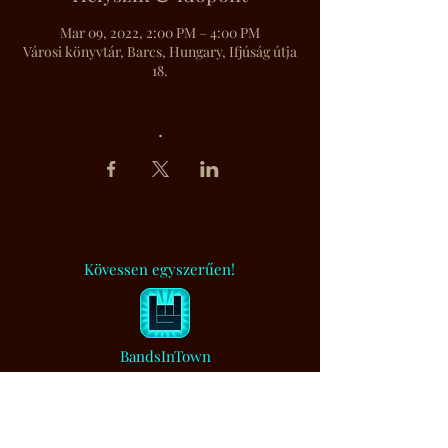
Mar 09, 2022, 2:00 PM – 4:00 PM
Városi könyvtár, Barcs, Hungary, Ifjúság útja
18.
.
Kövessen egyszerűen!
BandsInTown
Muzsikaszó.
Értesítem, ha bejegyzést írtam...