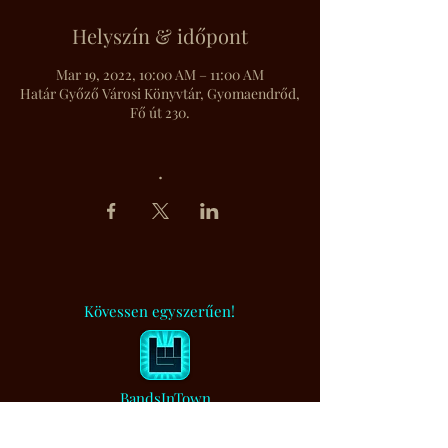
Helyszín & időpont
Mar 19, 2022, 10:00 AM – 11:00 AM
Határ Győző Városi Könyvtár, Gyomaendrőd,
Fő út 230.
.
Kövessen egyszerűen!
BandsInTown