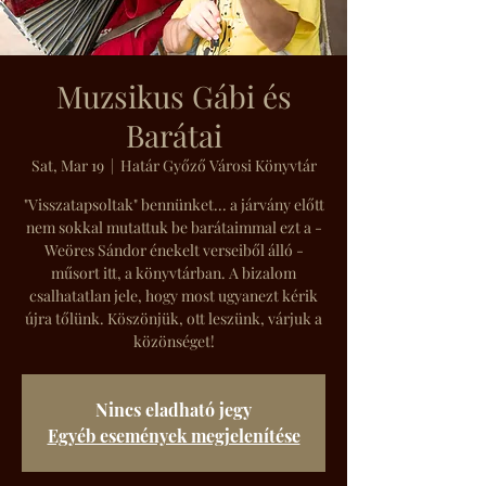
Muzsikus Gábi és
Barátai
Sat, Mar 19
  |  
Határ Győző Városi Könyvtár
"Visszatapsoltak" bennünket... a járvány előtt
nem sokkal mutattuk be barátaimmal ezt a -
Weöres Sándor énekelt verseiből álló -
műsort itt, a könyvtárban. A bizalom
csalhatatlan jele, hogy most ugyanezt kérik
újra tőlünk. Köszönjük, ott leszünk, várjuk a
közönséget!
Nincs eladható jegy
Egyéb események megjelenítése