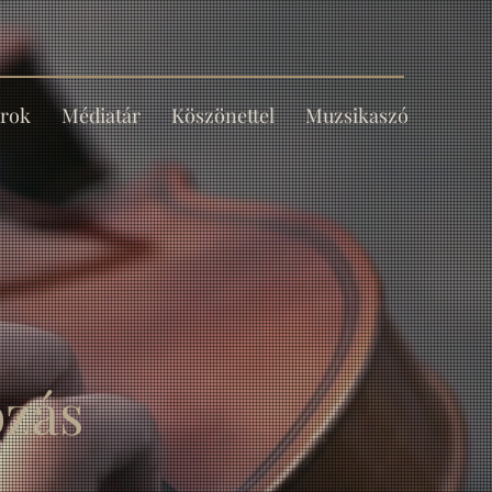
rok
Médiatár
Köszönettel
Muzsikaszó
ozás