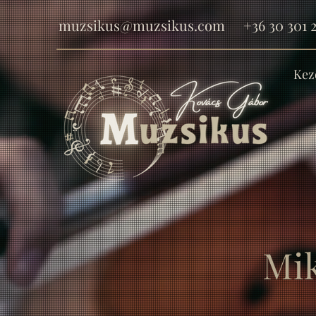
muzsikus@muzsikus.com
+36 30 301 2
Kez
Mik