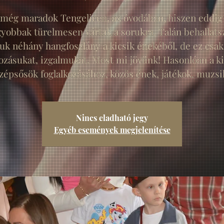
.még maradok Tengelicen, az óvodában, hiszen eddig
yobbak türelmesen vártak a sorukra. Talán behallats
uk néhány hangfoszlány a kicsik énekéből, de ez csak
ozásukat, izgalmukat. Most mi jövünk! Hasonlóan a ki
zépsősök foglalkozásához, közös ének, játékok, muzsi
Nincs eladható jegy
Egyéb események megjelenítése