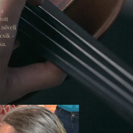
 a
zott
 növeli
csik -
ka.