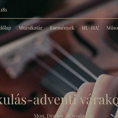
181
dőlap
Muzsikatár
Események
HU-HA!
Műso
ulás-adventi várak
Mon, Dec 09
  |  
Óvoda