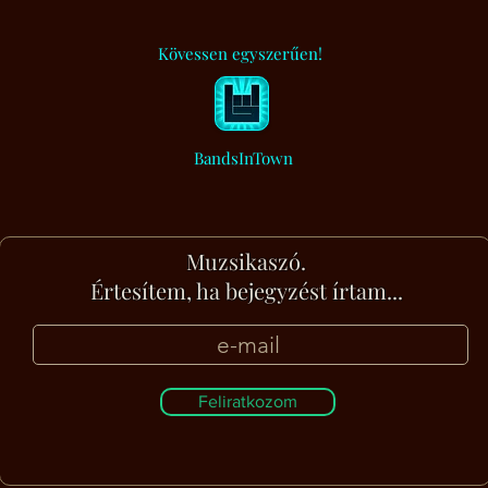
Kövessen egyszerűen!
BandsInTown
Muzsikaszó.
Értesítem, ha bejegyzést írtam...
Feliratkozom