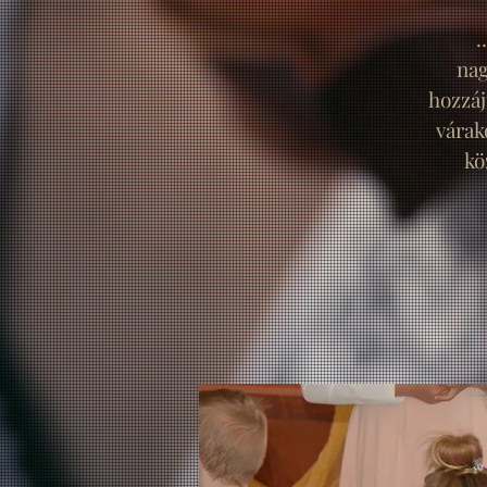
.
nag
hozzáj
várak
kö