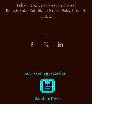
Feb 08, 2024, 10:30 AM – 11:30 AM
Balogh Antal Katolikus Óvoda , Paks, Kossuth
L. u. 2.
.
Kövessen egyszerűen!
BandsInTown
Muzsikaszó.
Értesítem, ha bejegyzést írtam...