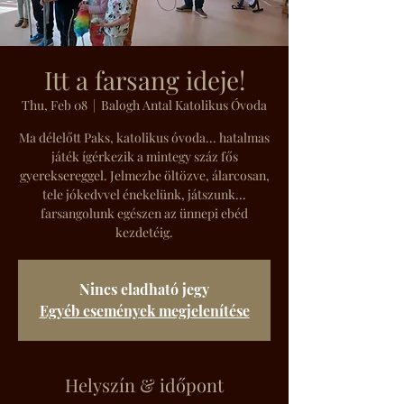
Itt a farsang ideje!
Thu, Feb 08
  |  
Balogh Antal Katolikus Óvoda
Ma délelőtt Paks, katolikus óvoda... hatalmas
játék ígérkezik a mintegy száz fős
gyereksereggel. Jelmezbe öltözve, álarcosan,
tele jókedvvel énekelünk, játszunk...
farsangolunk egészen az ünnepi ebéd
kezdetéig.
Nincs eladható jegy
Egyéb események megjelenítése
Helyszín & időpont