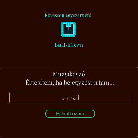
Kövessen egyszerűen!
BandsInTown
Muzsikaszó.
Értesítem, ha bejegyzést írtam...
Feliratkozom