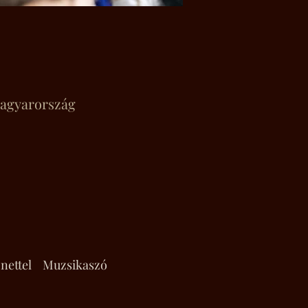
Magyarország
nettel
Muzsikaszó