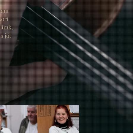
rtam
kori
elünk,
s jót