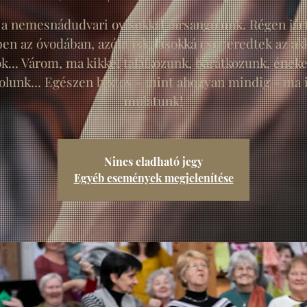
a nemesnádudvari ovisokkal farsangolunk. Régen já
en az óvodában, azóta iskolásokká cseperedtek az ak
k... Várom, ma kikkel találkozunk, barátkozunk, ének
olunk... Egészen biztos - mint ahogyan mindig - ma i
mulatunk!
Nincs eladható jegy
Egyéb események megjelenítése