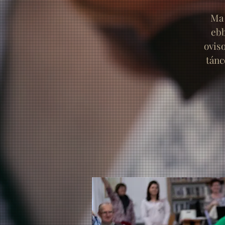
Ma 
ebb
oviso
tánc