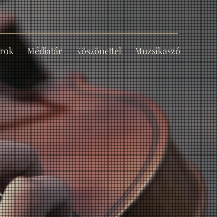
rok
Médiatár
Köszönettel
Muzsikaszó