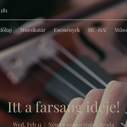
181
dőlap
Muzsikatár
Események
HU-HA!
Műso
Itt a farsang ideje!
Wed, Feb 11
  |  
Német nemzetiségi óvoda