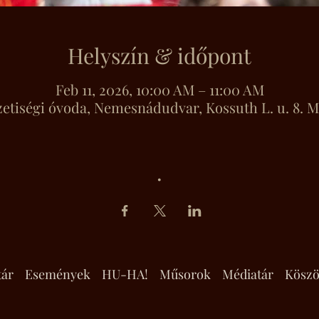
Helyszín & időpont
Feb 11, 2026, 10:00 AM – 11:00 AM
tiségi óvoda, Nemesnádudvar, Kossuth L. u. 8. 
.
tár
Események
HU-HA!
Műsorok
Médiatár
Köszö