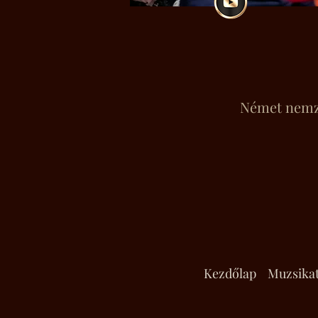
Német nemze
Kezdőlap
Muzsika