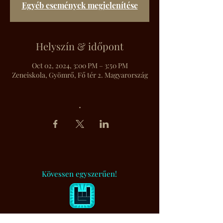
Egyéb események megjelenítése
Helyszín & időpont
Oct 02, 2024, 3:00 PM – 3:50 PM
Zeneiskola, Gyömrő, Fő tér 2. Magyarország
.
Kövessen egyszerűen!
BandsInTown