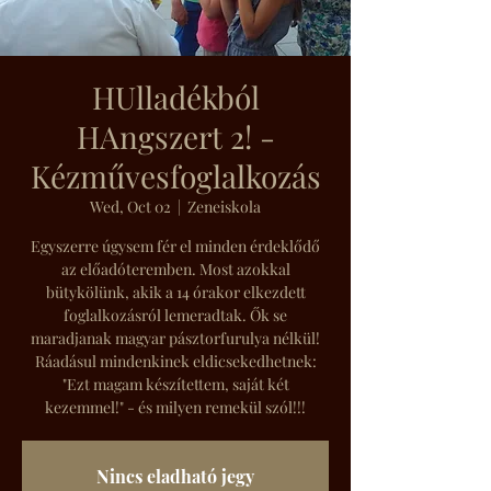
HUlladékból
HAngszert 2! -
Kézművesfoglalkozás
Wed, Oct 02
  |  
Zeneiskola
Egyszerre úgysem fér el minden érdeklődő
az előadóteremben. Most azokkal
bütykölünk, akik a 14 órakor elkezdett
foglalkozásról lemeradtak. Ők se
maradjanak magyar pásztorfurulya nélkül!
Ráadásul mindenkinek eldicsekedhetnek:
"Ezt magam készítettem, saját két
kezemmel!" - és milyen remekül szól!!!
Nincs eladható jegy