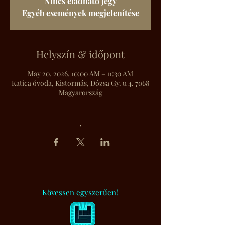
Nincs eladható jegy
Egyéb események megjelenítése
Helyszín & időpont
May 20, 2026, 10:00 AM – 11:30 AM
Katica óvoda, Kistormás, Dózsa Gy. u 4. 7068
Magyarország
.
Kövessen egyszerűen!