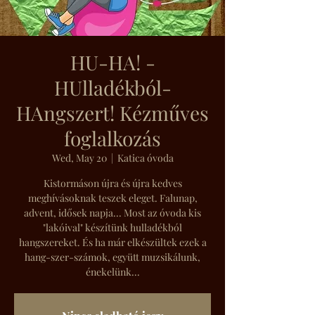
HU-HA! -
HUlladékból-
HAngszert! Kézműves
foglalkozás
Wed, May 20
  |  
Katica óvoda
Kistormáson újra és újra kedves
meghívásoknak teszek eleget. Falunap,
advent, idősek napja... Most az óvoda kis
"lakóival" készítünk hulladékból
hangszereket. És ha már elkészültek ezek a
hang-szer-számok, együtt muzsikálunk,
énekelünk...