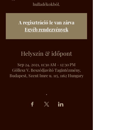
hulladékokból.
A regisztráció le van zárva
Egyéb rendezvények
Helyszín & időpont
Sep 24, 2021, 11:30 AM – 12:30 PM
Göllesz V. Beszédjavító Tagintézmény,
Budapest, Szent Imre u. 115, 1162 Hungary
.