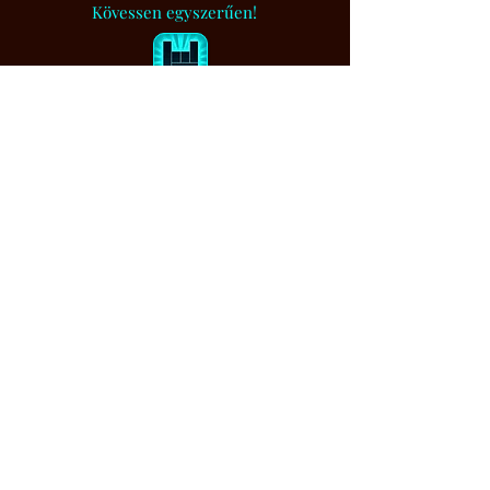
Kövessen egyszerűen!
BandsInTown
Muzsikaszó.
Értesítem, ha bejegyzést írtam...
Feliratkozom
Cookie (SÜTI) kezelési tajékoztató
|
Adatkezelési tájékoztató
|
Impresszum
|
ÁSZF