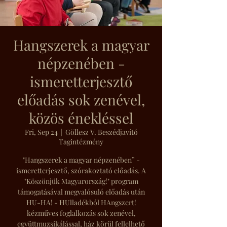
Hangszerek a magyar
népzenében -
ismeretterjesztő
előadás sok zenével,
közös énekléssel
Fri, Sep 24
  |  
Göllesz V. Beszédjavító
Tagintézmény
"Hangszerek a magyar népzenében” -
ismeretterjesztő, szórakoztató előadás. A
"Köszönjük Magyarország!" program
támogatásával megvalósuló előadás után
HU-HA! - HUlladékból HAngszert!
kézműves foglalkozás sok zenével,
együttmuzsikálással, ház körül fellelhető