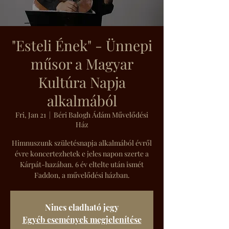
"Esteli Ének" - Ünnepi
műsor a Magyar
Kultúra Napja
alkalmából
Fri, Jan 21
  |  
Béri Balogh Ádám Művelődési
Ház
Himnuszunk születésnapja alkalmából évről
évre koncertezhetek e jeles napon szerte a
Kárpát-hazában. 6 év eltelte után ismét
Faddon, a művelődési házban.
Nincs eladható jegy
Egyéb események megjelenítése