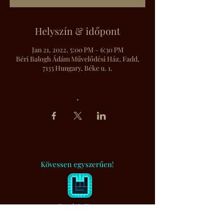
Helyszín & időpont
Jan 21, 2022, 5:00 PM – 6:30 PM
Béri Balogh Ádám Művelődési Ház, Fadd,
7133 Hungary, Béke u. 1.
.
Kövessen egyszerűen!
BandsInTown