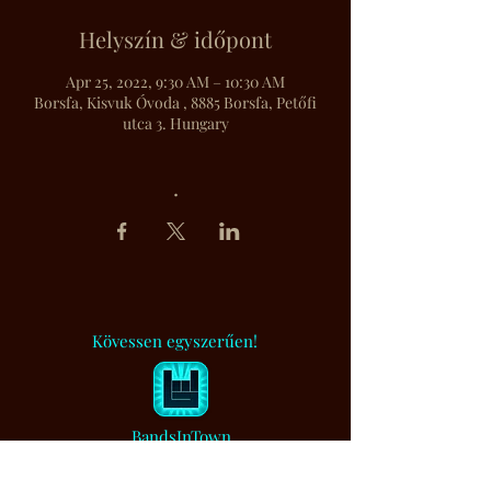
Helyszín & időpont
Apr 25, 2022, 9:30 AM – 10:30 AM
Borsfa, Kisvuk Óvoda , 8885 Borsfa, Petőfi
utca 3. Hungary
.
Kövessen egyszerűen!
BandsInTown