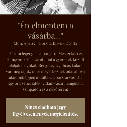
"Én elmentem a
vásárba..."
Mon, Apr 25
  |  
Borsfa, Kisvuk Óvoda
Három legény - Talponjáró, Messzelátó és
Hangvarázsló - váratlanul a gyerekek között
találják magukat. Rengeteg izgalmas kaland
vár még rájuk, mire megérkeznek oda, ahová
tulajdonképpen indultak: a borsfai vásárba.
Egy óra zene, játék, vidám vásári hangulat a
színpadon és a nézőtéren!
Nincs eladható jegy
Egyéb események megjelenítése