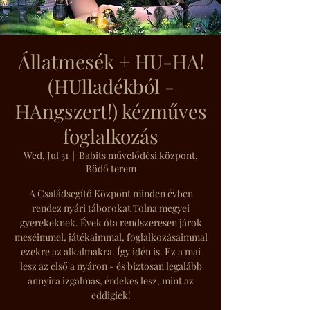
Állatmesék + HU-HA!
(HUlladékból -
HAngszert!) kézműves
foglalkozás
Wed, Jul 31
  |  
Babits művelődési központ,
Bödő terem
A Családsegítő Központ minden évben
rendez nyári táborokat Tolna megyei
gyerekeknek. Évek óta rendszeresen járok
meséimmel, játékaimmal, foglalkozásaimmal
ezekre az alkalmakra. Így idén is. Ez a mai
lesz az első a nyáron - és biztosan legalább
annyira izgalmas, érdekes lesz, mint az
eddigiek!