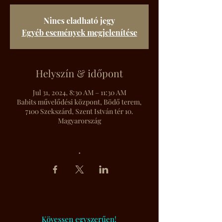
Nincs eladható jegy
Egyéb események megjelenítése
Helyszín & időpont
Jul 31, 2024, 8:30 AM – 11:30 AM
Babits művelődési központ, Bödő terem,
7100 Szekszárd, Szent István tér 10.
Magyarország
.
Kövessen egyszerűen!