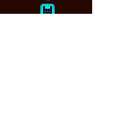
BandsInTown
Muzsikaszó.
Értesítem, ha bejegyzést írtam...
Feliratkozom
Cookie (SÜTI) kezelési tajékoztató
|
Adatkezelési tájékoztató
|
Impresszum
|
ÁSZF