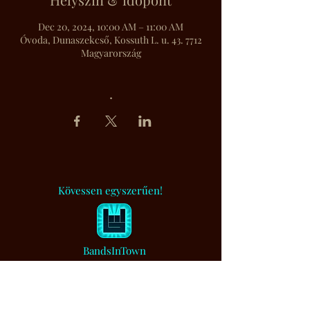
Dec 20, 2024, 10:00 AM – 11:00 AM
Óvoda, Dunaszekcső, Kossuth L. u. 43. 7712
Magyarország
.
Kövessen egyszerűen!
BandsInTown
Muzsikaszó.
Értesítem, ha bejegyzést írtam...