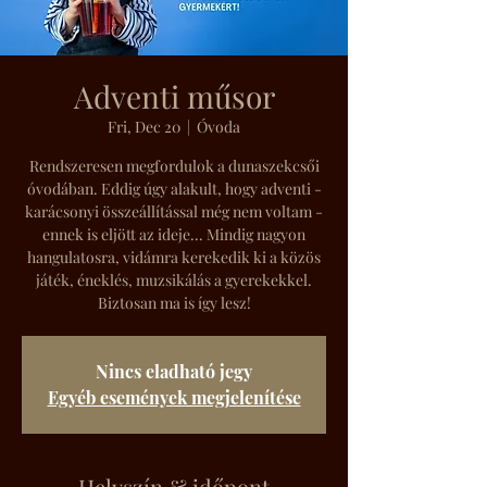
Adventi műsor
Fri, Dec 20
  |  
Óvoda
Rendszeresen megfordulok a dunaszekcsői
óvodában. Eddig úgy alakult, hogy adventi -
karácsonyi összeállítással még nem voltam -
ennek is eljött az ideje... Mindig nagyon
hangulatosra, vidámra kerekedik ki a közös
játék, éneklés, muzsikálás a gyerekekkel.
Biztosan ma is így lesz!
Nincs eladható jegy
Egyéb események megjelenítése
Helyszín & időpont