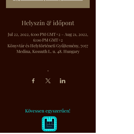
Helyszín & időpont
Jul 22, 2022, 6:00 PM GMT+2 – Aug 21, 2022,
6:00 PM GMT+2
Könyvtár és Helytörténeti Gyűjtemény, 7057
Medina, Kossuth L. u. 48. Hungary
.
Kövessen egyszerűen!