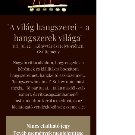
"A világ hangszerei - a
hangszerek világa"
Fri, Jul 22
  |  
Könyvtár és Helytörténeti
Gyűjtemény
Nagyon ritka alkalom, hogy engedek a
kérésnek és kiállításra bocsátom
hangszereimet, hangkeltő eszközeimet...
"hangszerszámaimat". Sok év után most
mégis... Jó pár tucat... talán másfél-száz
ismert, és ritkaságszámbamenő
instrumentum kerül a medinai, és az
idelátogató vendégközönség szeme elé.
Nincs eladható jegy
Egyéb események megjelenítése